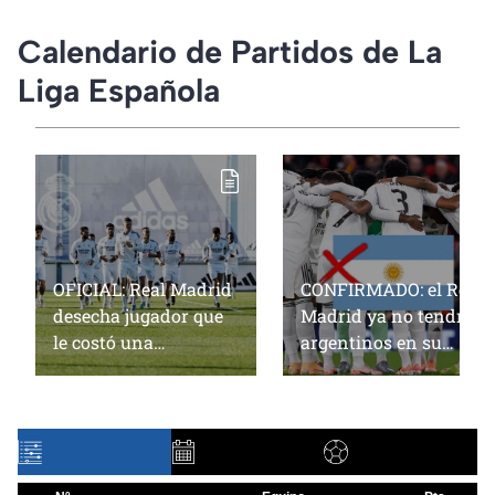
Calendario de Partidos de La
Liga Española
OFICIAL: Real Madrid
CONFIRMADO: el Real
desecha jugador que
Madrid ya no tendrá
le costó una
argentinos en su
MILLONADA de euros
plantilla y esta es la
a pocos días del inicio
razón
de temporada