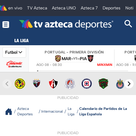
en vivo
TV Azteca
Azteca UNO
Azteca 7
Deportes
Notic
Futbol
PORTUGAL - PRIMERA DIVISIÓN
PORTU
MAR
-
-
PIA
VS
AGO 08 - 08:30
MINXMIN
AGO 08 - 11
PUBLICIDAD
Azteca
La
Calendario de Partidos de La
Internacional
Deportes
Liga
Liga Española
PUBLICIDAD