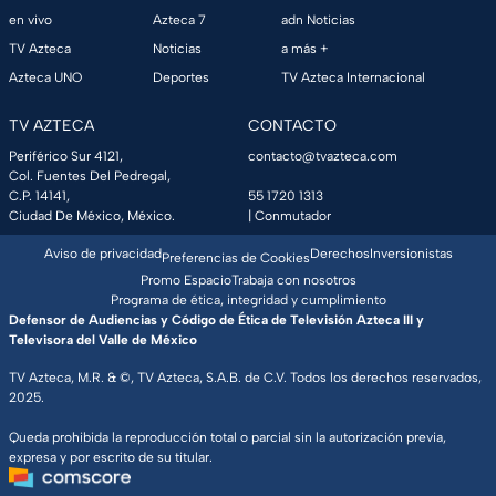
en vivo
Azteca 7
adn Noticias
TV Azteca
Noticias
a más +
Azteca UNO
Deportes
TV Azteca Internacional
TV AZTECA
CONTACTO
Periférico Sur 4121,
contacto@tvazteca.com
Col. Fuentes Del Pedregal,
C.P. 14141,
55 1720 1313
Ciudad De México, México.
| Conmutador
Aviso de privacidad
Derechos
Inversionistas
Preferencias de Cookies
Promo Espacio
Trabaja con nosotros
Programa de ética, integridad y cumplimiento
Defensor de Audiencias y Código de Ética de Televisión Azteca III y
Televisora del Valle de México
TV Azteca, M.R. & ©, TV Azteca, S.A.B. de C.V. Todos los derechos reservados,
2025.
Queda prohibida la reproducción total o parcial sin la autorización previa,
expresa y por escrito de su titular.