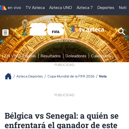
en vivo
TV Azteca
Azteca UNO
Azteca 7
Deportes
Notic
EN VIVO
Notas
Resultados
Goleadores
Calendario
PUBLICIDAD
Azteca Deportes
Copa Mundial de la FIFA 2026
Nota
PUBLICIDAD
Bélgica vs Senegal: a quién se
enfrentará el ganador de este