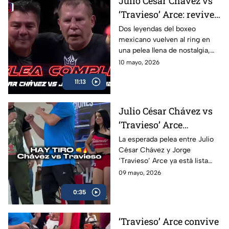
Julio César Chávez vs
‘Travieso’ Arce: revive
la pelea completa en
Dos leyendas del boxeo
mexicano vuelven al ring en
Box Azteca
una pelea llena de nostalgia,
emoción y grandes momentos
10 mayo, 2026
para los aficionados.
11:13
Julio César Chávez vs
‘Travieso’ Arce
cumplen con la
La esperada pelea entre Julio
César Chávez y Jorge
báscula; habrá pelea en
‘Travieso’ Arce ya está lista
Box Azteca
luego de que ambos superaran
09 mayo, 2026
sin problemas la báscula.
0:35
‘Travieso’ Arce convive