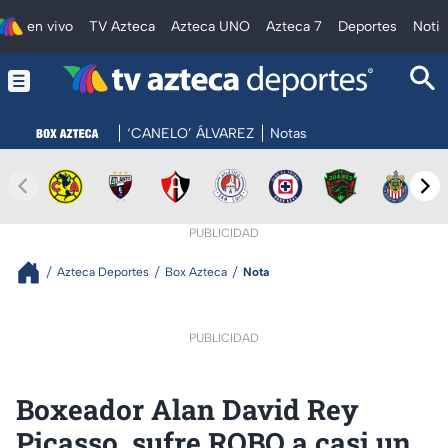
en vivo
TV Azteca
Azteca UNO
Azteca 7
Deportes
Notic
‘CANELO’ ÁLVAREZ
Notas
PUBLICIDAD
Azteca Deportes
Box Azteca
Nota
PUBLICIDAD
Boxeador Alan David Rey
Picasso, sufre ROBO a casi un