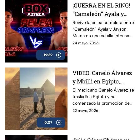
en una función imperdible de
¡GUERRA EN EL RING!
Box Azteca.
“Camaleón” Ayala y
Jayson Mama se
Revive la pelea completa entre
“Camaleón” Ayala y Jayson
dieron con todo
Mama en una batalla intensa
llena de golpes, emoción y
24 mayo, 2026
momentos espectaculares
19:39
arriba del ring.
VIDEO: Canelo Álvarez
y Mbilli en Egipto,
tienen primer cara a
El mexicano Canelo Álvarez se
trasladó a Egipto y ha
cara
comenzado la promoción de
su combate ante el francés
22 mayo, 2026
Christian Mbilli que sucederá
0:07
en el mes de septiembre.