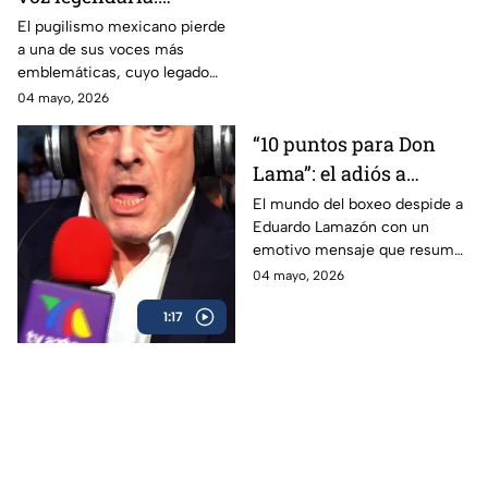
Eduardo Lamazón
El pugilismo mexicano pierde
a una de sus voces más
emblemáticas, cuyo legado
marcó a generaciones.
04 mayo, 2026
“10 puntos para Don
Lama”: el adiós a
Eduardo Lamazón
El mundo del boxeo despide a
Eduardo Lamazón con un
emotivo mensaje que resume
su legado imborrable.
04 mayo, 2026
1:17