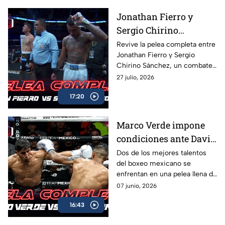
Jonathan Fierro y
Sergio Chirino
protagonizan una
Revive la pelea completa entre
Jonathan Fierro y Sergio
guerra sobre el ring
Chirino Sánchez, un combate
lleno de intensidad,
27 julio, 2026
intercambio de golpes y
17:20
emociones de principio a fin.
Marco Verde impone
condiciones ante David
Camacho en una
Dos de los mejores talentos
del boxeo mexicano se
intensa batalla de Box
enfrentan en una pelea llena de
Azteca
acción, potencia y grandes
07 junio, 2026
intercambios. Revive el
16:43
combate completo entre
Marco Verde y David Camacho