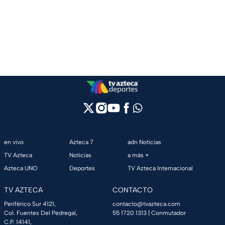
en vivo
Azteca 7
adn Noticias
TV Azteca
Noticias
a más +
Azteca UNO
Deportes
TV Azteca Internacional
TV AZTECA
CONTACTO
Periférico Sur 4121,
contacto@tvazteca.com
Col. Fuentes Del Pedregal,
55 1720 1313
| Conmutador
C.P. 14141,