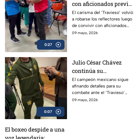
con aficionados previo
a su esperado combate
El carisma del ‘Travieso’ volvió
a robarse los reflectores luego
de convivir con aficionados
antes de subir al ring.
09 mayo, 2026
0:27
Julio César Chávez
continúa su
preparación para
El campeón mexicano sigue
afinando detalles para su
enfrentar al ‘Travieso’
combate ante el ‘Travieso’
Arce
Arce
09 mayo, 2026
0:07
El boxeo despide a una
voz legendaria: