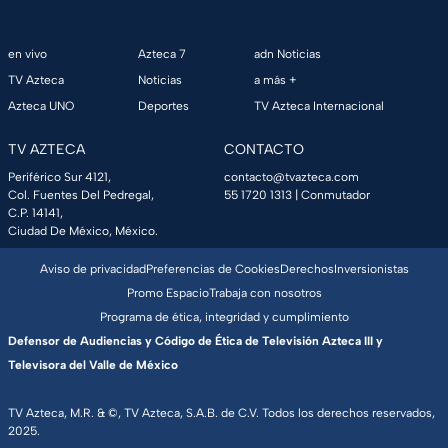
en vivo
Azteca 7
adn Noticias
TV Azteca
Noticias
a más +
Azteca UNO
Deportes
TV Azteca Internacional
TV AZTECA
CONTACTO
Periférico Sur 4121,
contacto@tvazteca.com
Col. Fuentes Del Pedregal,
55 1720 1313
| Conmutador
C.P. 14141,
Ciudad De México, México.
Aviso de privacidad
Preferencias de Cookies
Derechos
Inversionistas
Promo Espacio
Trabaja con nosotros
Programa de ética, integridad y cumplimiento
Defensor de Audiencias y Código de Ética de Televisión Azteca III y
Televisora del Valle de México
TV Azteca, M.R. & ©, TV Azteca, S.A.B. de C.V. Todos los derechos reservados,
2025.