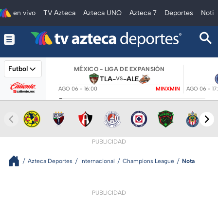
en vivo
TV Azteca
Azteca UNO
Azteca 7
Deportes
Notic
Futbol
MÉXICO - LIGA DE EXPANSIÓN
TLA
-
-
ALE
VS
AGO 06 - 16:00
MINXMIN
AGO 06 - 17
PUBLICIDAD
Azteca Deportes
Internacional
Champions League
Nota
PUBLICIDAD