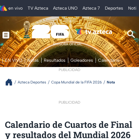
en vivo
TV Azteca
Azteca UNO
Azteca 7
Deportes
Notic
EN VIVO
Notas
Resultados
Goleadores
Calendario
PUBLICIDAD
Azteca Deportes
Copa Mundial de la FIFA 2026
Nota
PUBLICIDAD
Calendario de Cuartos de Final
y resultados del Mundial 2026