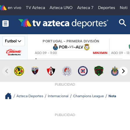
en vivo
TV Azteca
Azteca UNO
Azteca 7
Deportes
Notic
Futbol
PORTUGAL - PRIMERA DIVISIÓN
POR
-
-
ALV
VS
AGO 09 - 11:00
MINXMIN
AGO 09 - 13
PUBLICIDAD
Azteca Deportes
Internacional
Champions League
Nota
PUBLICIDAD