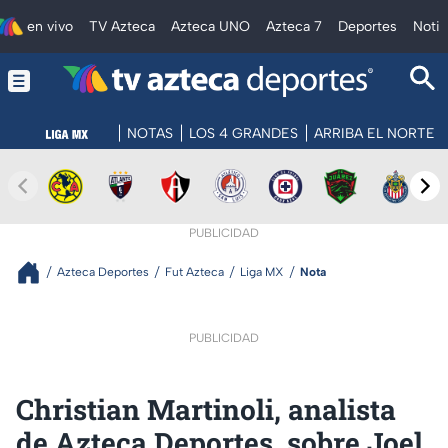
en vivo
TV Azteca
Azteca UNO
Azteca 7
Deportes
Notic
NOTAS
LOS 4 GRANDES
ARRIBA EL NORTE
PUBLICIDAD
Azteca Deportes
Fut Azteca
Liga MX
Nota
PUBLICIDAD
Christian Martinoli, analista
de Azteca Deportes, sobre Joel