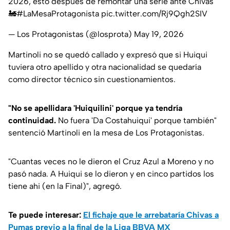
2026, esto después de remontar una serie ante Chivas
🚂
#LaMesaProtagonista
pic.twitter.com/Rj9Qgh2SIV
— Los Protagonistas (@losprota)
May 19, 2026
Martinoli no se quedó callado y expresó que si Huiqui
tuviera otro apellido y otra nacionalidad se quedaría
como director técnico sin cuestionamientos.
"No se apellidara 'Huiquilini' porque ya tendría
continuidad.
No fuera 'Da Costahuiqui' porque también"
sentenció Martinoli en la mesa de Los Protagonistas.
"Cuantas veces no le dieron el Cruz Azul a Moreno y no
pasó nada. A Huiqui se lo dieron y en cinco partidos los
tiene ahi (en la Final)", agregó.
Te puede interesar:
El fichaje que le arrebataría Chivas a
Pumas previo a la final de la Liga BBVA MX