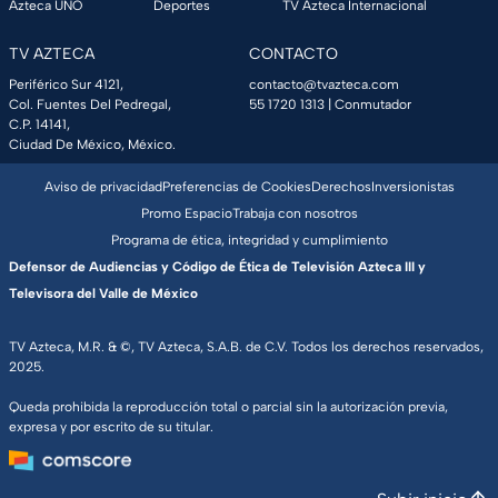
Azteca UNO
Deportes
TV Azteca Internacional
TV AZTECA
CONTACTO
Periférico Sur 4121,
contacto@tvazteca.com
Col. Fuentes Del Pedregal,
55 1720 1313
| Conmutador
C.P. 14141,
Ciudad De México, México.
Aviso de privacidad
Preferencias de Cookies
Derechos
Inversionistas
Promo Espacio
Trabaja con nosotros
Programa de ética, integridad y cumplimiento
Defensor de Audiencias y Código de Ética de Televisión Azteca III y
Televisora del Valle de México
TV Azteca, M.R. & ©, TV Azteca, S.A.B. de C.V. Todos los derechos reservados,
2025.
Queda prohibida la reproducción total o parcial sin la autorización previa,
expresa y por escrito de su titular.