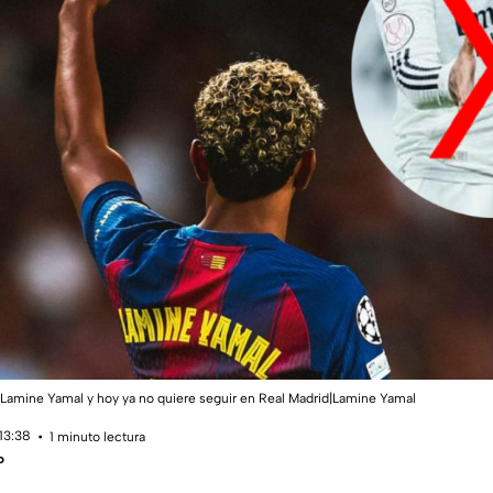
 Lamine Yamal y hoy ya no quiere seguir en Real Madrid|Lamine Yamal
13:38
1 minuto lectura
o