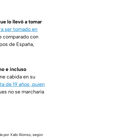
e lo llevó a tomar
ra ser tomado en
fue comparado con
ipos de España,
no e incluso
ene cabida en su
sta de 19 años, quien
ues no se marcharía
ada por Xabi Alonso, según