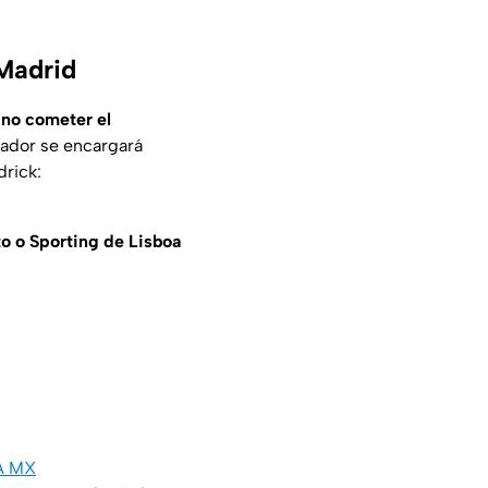
 Madrid
 no cometer el
ugador se encargará
drick:
to o Sporting de Lisboa
VA MX