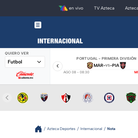
en vivo
TV Azteca
Aztec
QUIERO VER
PORTUGAL - PRIMERA DIVISIÓN
Futbol
MAR
-
-
PIA
VS
AGO 08 - 08:30
M
Azteca Deportes
Internacional
Nota