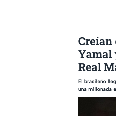
Creían
Yamal y
Real M
El brasileño lle
una millonada e