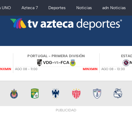
a UNO
Azteca 7
Deportes
Noticias
adn Noticias
PORTUGAL - PRIMERA DIVISIÓN
ESTAD
VDG
-
-
FCA
VS
INXMIN
AGO 08 - 11:00
MINXMIN
AGO 08 - 13:30
PUBLICIDAD