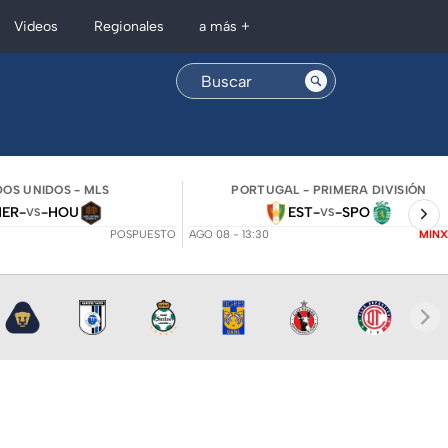
Regionales
Videos
a más +
OS UNIDOS - MLS
PORTUGAL - PRIMERA DIVISIÓN
NER
-
-
HOU
EST
-
-
SPO
VS
VS
POSPUESTO
AGO 08 - 13:30
MINX