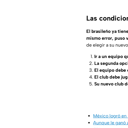
Las condicio
El brasileño ya tie
mismo error, puso 
de elegir a su nuev
Ir a un equipo 
La segunda opci
El equipo debe c
El club debe ju
Su nuevo club d
México logró en 
Aunque le ganó a