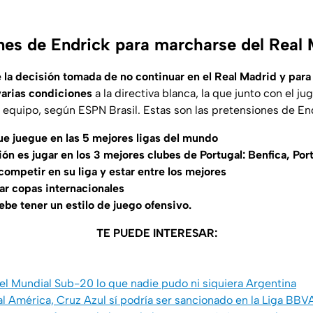
nes de Endrick para marcharse del Real
ne la decisión tomada de no continuar en el Real Madrid y para
varias condiciones
a la directiva blanca, la que junto con el j
o equipo, según
ESPN Brasil
. Estas son las pretensiones de En
que juegue en las 5 mejores ligas del mundo
ón es jugar en los 3 mejores clubes de Portugal: Benfica, Por
ompetir en su liga y estar entre los mejores
gar copas internacionales
ebe tener un estilo de juego ofensivo.
TE PUEDE INTERESAR:
el Mundial Sub-20 lo que nadie pudo ni siquiera Argentina
l América, Cruz Azul sí podría ser sancionado en la Liga BB