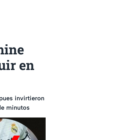
mine
uir en
pues invirtieron
 de minutos