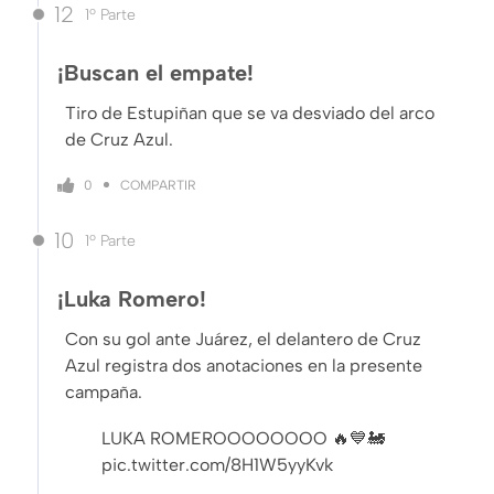
12
1º Parte
¡Buscan el empate!
Tiro de Estupiñan que se va desviado del arco
de Cruz Azul.
COMPARTIR
0
10
1º Parte
¡Luka Romero!
Con su gol ante Juárez, el delantero de Cruz
Azul registra dos anotaciones en la presente
campaña.
LUKA ROMEROOOOOOOO 🔥💙🚂
pic.twitter.com/8H1W5yyKvk