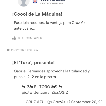
CENTROCAMPISTA
¡Goool de La Máquina!
Paradela recupera la ventaja para Cruz Azul
ante Juárez.
COMPARTIR
0
20/09/2025
01:33 am
¡El 'Toro', presente!
Gabriel Fernández aprovecha la titularidad y
puso el 2-2 en la pizarra.
🐂💙🚂 EL TORO 🚂💙🐂
pic.twitter.com/l1ZjcsO3rZ
— CRUZ AZUL (@CruzAzul)
September 20, 202