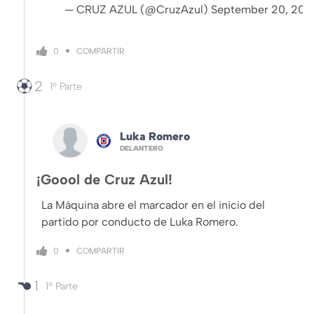
— CRUZ AZUL (@CruzAzul)
September 20, 202
COMPARTIR
0
2
1º Parte
Luka Romero
DELANTERO
¡Goool de Cruz Azul!
La Máquina abre el marcador en el inicio del
partido por conducto de Luka Romero.
COMPARTIR
0
1
1º Parte