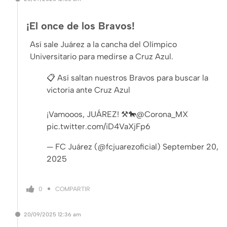
¡El once de los Bravos!
Así sale Juárez a la cancha del Olímpico
Universitario para medirse a Cruz Azul.
📋 Así saltan nuestros Bravos para buscar la
victoria ante Cruz Azul
¡Vamooos, JUÁREZ! ⚒️🐎
@Corona_MX
pic.twitter.com/iD4VaXjFp6
— FC Juárez (@fcjuarezoficial)
September 20,
2025
COMPARTIR
0
20/09/2025
12:36 am