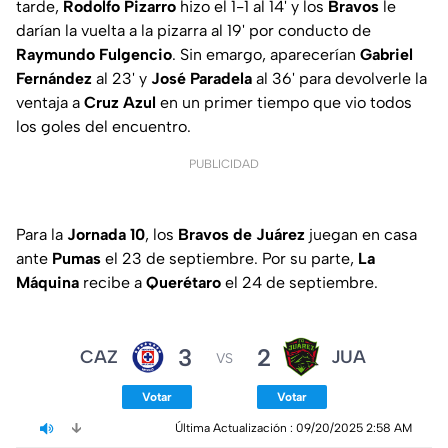
tarde,
Rodolfo Pizarro
hizo el 1-1 al 14' y los
Bravos
le
darían la vuelta a la pizarra al 19' por conducto de
Raymundo Fulgencio
. Sin emargo, aparecerían
Gabriel
Fernández
al 23' y
José Paradela
al 36' para devolverle la
ventaja a
Cruz Azul
en un primer tiempo que vio todos
los goles del encuentro.
PUBLICIDAD
Para la
Jornada 10
, los
Bravos de Juárez
juegan en casa
ante
Pumas
el 23 de septiembre. Por su parte,
La
Máquina
recibe a
Querétaro
el 24 de septiembre.
3
2
CAZ
JUA
VS
Votar
Votar
Última Actualización 
: 
09/20/2025 2:58 AM