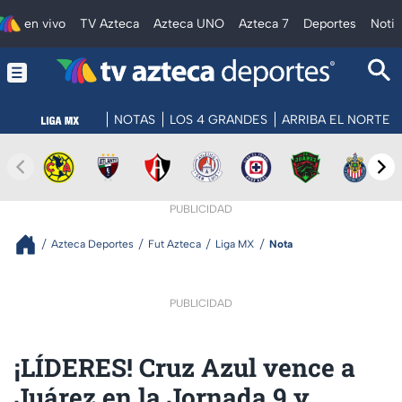
en vivo
TV Azteca
Azteca UNO
Azteca 7
Deportes
Notic
NOTAS
LOS 4 GRANDES
ARRIBA EL NORTE
PUBLICIDAD
Azteca Deportes
Fut Azteca
Liga MX
Nota
PUBLICIDAD
¡LÍDERES! Cruz Azul vence a
Juárez en la Jornada 9 y