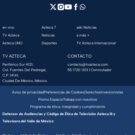
en vivo
Azteca 7
adn Noticias
TV Azteca
Noticias
a más +
Azteca UNO
Deportes
TV Azteca Internacional
TV AZTECA
CONTACTO
Periférico Sur 4121,
contacto@tvazteca.com
Col. Fuentes Del Pedregal,
55 1720 1313
| Conmutador
C.P. 14141,
Ciudad De México, México.
Aviso de privacidad
Preferencias de Cookies
Derechos
Inversionistas
Promo Espacio
Trabaja con nosotros
Programa de ética, integridad y cumplimiento
Defensor de Audiencias y Código de Ética de Televisión Azteca III y
Televisora del Valle de México