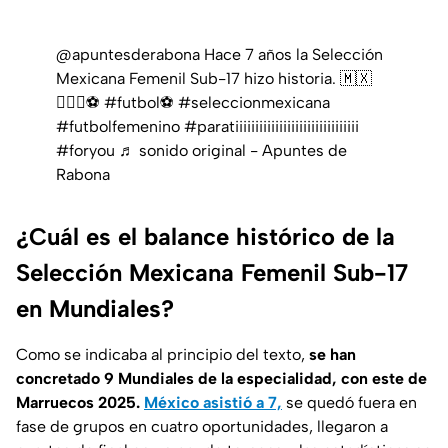
@apuntesderabona
Hace 7 años la Selección
Mexicana Femenil Sub-17 hizo historia. 🇲🇽
🦸🏻‍♀️⚽️
#futbol⚽️
#seleccionmexicana
#futbolfemenino
#paratiiiiiiiiiiiiiiiiiiiiiiiiiiiiiii
#foryou
♬ sonido original - Apuntes de
Rabona
¿Cuál es el balance histórico de la
Selección Mexicana Femenil Sub-17
en Mundiales?
Como se indicaba al principio del texto,
se han
concretado 9 Mundiales de la especialidad, con este de
Marruecos 2025.
México asistió a 7,
se quedó fuera en
fase de grupos en cuatro oportunidades, llegaron a