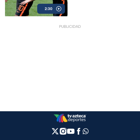
Grupo D con Polonia, Austria y
2:30
Francia
PUBLICIDAD