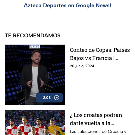
Azteca Deportes en Google News!
TE RECOMENDAMOS
Conteo de Copas: Países
Bajos vs Francia |
Eurocopa 2024
20 junio, 2024
2:08
¿ Los croatas podrán
darle vuelta a la
página? Croacia se
Las selecciones de Croacia y