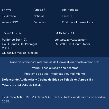
en vivo
Azteca 7
adn Noticias
TV Azteca
Noticias
a más +
Azteca UNO
Deportes
TV Azteca Internacional
TV AZTECA
CONTACTO
Periférico Sur 4121,
contacto@tvazteca.com
Col. Fuentes Del Pedregal,
55 1720 1313
| Conmutador
C.P. 14141,
Ciudad De México, México.
Aviso de privacidad
Preferencias de Cookies
Derechos
Inversionistas
Promo Espacio
Trabaja con nosotros
Programa de ética, integridad y cumplimiento
Defensor de Audiencias y Código de Ética de Televisión Azteca III y
Televisora del Valle de México
TV Azteca, M.R. & ©, TV Azteca, S.A.B. de C.V. Todos los derechos reservados,
2025.