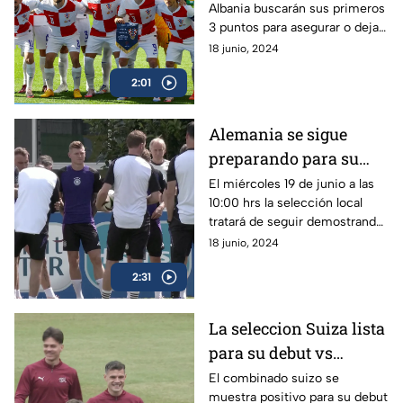
Albania buscarán sus primeros
mide ante albania en
3 puntos para asegurar o dejar
su segundo juego
ir el sueño de continuar en
18 junio, 2024
esta Eurocopa el miercoles 19
2:01
de junio a las 7:00 hrs
Alemania se sigue
preparando para su
segundo partido ante la
El miércoles 19 de junio a las
10:00 hrs la selección local
selección de Hungría
tratará de seguir demostrando
su poderio ofensivo ante el
18 junio, 2024
combinado húngaro
2:31
La seleccion Suiza lista
para su debut vs
Hungría
El combinado suizo se
muestra positivo para su debut