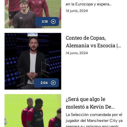
en la Eurocopa y espera
conseguir los 3 puntos contra
14 junio, 2024
la seleccion Húngara
3:18
Conteo de Copas,
Alemania vs Escocia |
Azteca Stats, EURO
14 junio, 2024
2024
2:06
¿Será que algo le
molestó a Kevin De
Bruyne durante el
La Selección comandada por el
jugador del Manchester City ya
entrenamiento?
prepara su próximo encuentro