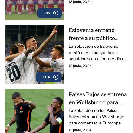
del próximo sábado 15 de junio
13 junio, 2024
en contra de Croacia
1:15
Eslovenia entrenó
frente a su público
antes de iniciar la Euro
La Selección de Eslovenia
contó con el apoyo de sus
seguidores en el primer día de
entrenamientos en tierras
12 junio, 2024
alemanas a unos días de
1:04
comenzar la Euro 2024
Países Bajos se entrena
en Wolfsburgo para
iniciar la Euro 2024
La Selección de los Países
Bajos entrena en Wolfsburgo
para comenzar la Eurocopa
2024 en donde compartirá el
12 junio, 2024