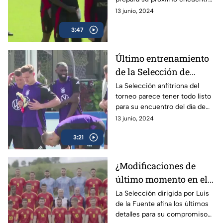
que será en contra de la
13 junio, 2024
Selección de Eslovaquia
3:47
Último entrenamiento
de la Selección de
Alemania antes de su
La Selección anfitriona del
torneo parece tener todo listo
debut en la Eurocopa
para su encuentro del día de
2024
mañana en contra de Escocia
13 junio, 2024
3:21
¿Modificaciones de
último momento en el
entrenamiento de la
La Selección dirigida por Luis
de la Fuente afina los últimos
Selección de España?
detalles para su compromiso