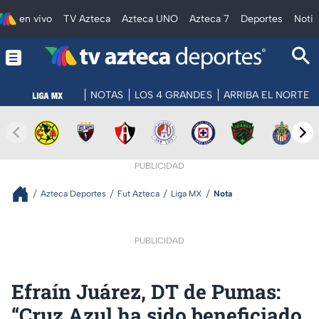
en vivo
TV Azteca
Azteca UNO
Azteca 7
Deportes
Notic
NOTAS
LOS 4 GRANDES
ARRIBA EL NORTE
PUBLICIDAD
Azteca Deportes
Fut Azteca
Liga MX
Nota
PUBLICIDAD
Efraín Juárez, DT de Pumas:
“Cruz Azul ha sido beneficiado