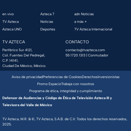
en vivo
Azteca 7
adn Noticias
TV Azteca
Noticias
a más +
Azteca UNO
Deportes
TV Azteca Internacional
TV AZTECA
CONTACTO
Periférico Sur 4121,
contacto@tvazteca.com
Col. Fuentes Del Pedregal,
55 1720 1313
| Conmutador
C.P. 14141,
Ciudad De México, México.
Aviso de privacidad
Preferencias de Cookies
Derechos
Inversionistas
Promo Espacio
Trabaja con nosotros
Programa de ética, integridad y cumplimiento
Defensor de Audiencias y Código de Ética de Televisión Azteca III y
Televisora del Valle de México
TV Azteca, M.R. & ©, TV Azteca, S.A.B. de C.V. Todos los derechos reservados,
2025.