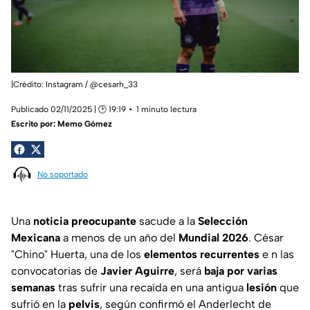
|Crédito: Instagram / @cesarh_33
Publicado 02/11/2025 | 🕑 19:19
1 minuto lectura
Escrito por:
Memo Gómez
No soportado
Una
noticia preocupante
sacude a la
Selección
Mexicana
a menos de un año del
Mundial 2026
. César
"Chino" Huerta, una de los
elementos recurrentes
e n las
convocatorias de
Javier Aguirre
, será
baja por varias
semanas
tras sufrir una recaída en una antigua
lesión
que
sufrió en la
pelvis
, según confirmó el Anderlecht de