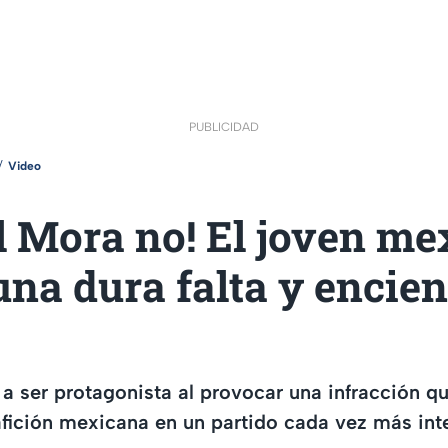
PUBLICIDAD
Video
l Mora no! El joven m
una dura falta y encien
 a ser protagonista al provocar una infracción q
afición mexicana en un partido cada vez más int