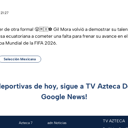
 21:27
r de otra forma! 😤🇲🇽⚽ Gil Mora volvió a demostrar su talent
nsa ecuatoriana a cometer una falta para frenar su avance en e
pa Mundial de la FIFA 2026.
Selección Mexicana
deportivas de hoy, sigue a TV Azteca 
Google News!
TV AZTECA
Azteca 7
adn Noticias