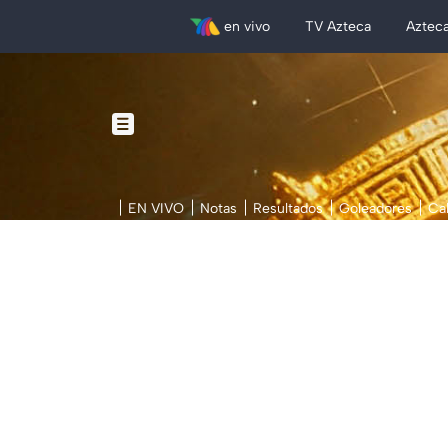
en vivo
TV Azteca
Aztec
EN VIVO
Notas
Resultados
Goleadores
Ca