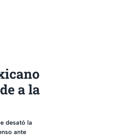
exicano
de a la
ue desató la
enso ante