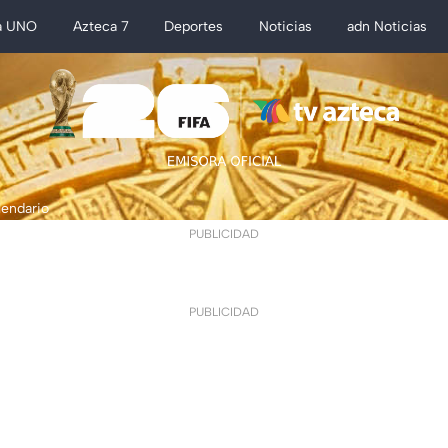
a UNO
Azteca 7
Deportes
Noticias
adn Noticias
lendario
PUBLICIDAD
PUBLICIDAD