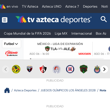
en vivo
TV Azteca
Azteca UNO
Azteca 7
Deportes
Notic
Copa Mundial de la FIFA 2026
Liga MX
Internacional
Box Azte
Futbol
MÉXICO - LIGA DE EXPANSIÓN
TLA
-
-
ALE
VS
AGO 06 - 16:00
MINXMIN
AGO 06 - 17
PUBLICIDAD
Azteca Deportes
JUEGOS OLÍMPICOS LOS ÁNGELES 2028
Nota
PUBLICIDAD