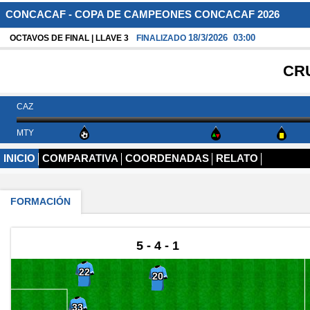
CONCACAF - COPA DE CAMPEONES CONCACAF 2026
18/3/2026
03:00
OCTAVOS DE FINAL | LLAVE 3
FINALIZADO
CR
CAZ
MTY
INICIO
COMPARATIVA
COORDENADAS
RELATO
FORMACIÓN
5 - 4 - 1
22
20
33