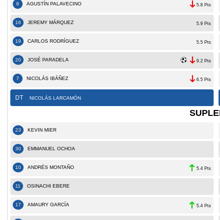
8
AGUSTÍN PALAVECINO
5.8 Pts
16
JEREMY MÁRQUEZ
5.9 Pts
19
CARLOS RODRÍGUEZ
5.5 Pts
20
JOSÉ PARADELA
9.2 Pts
7
NICOLÁS IBÁÑEZ
6.5 Pts
DT
NICOLÁS LARCAMÓN
SUPLE
23
KEVIN MIER
30
EMMANUEL OCHOA
10
ANDRÉS MONTAÑO
5.4 Pts
11
OSINACHI EBERE
17
AMAURY GARCÍA
5.4 Pts