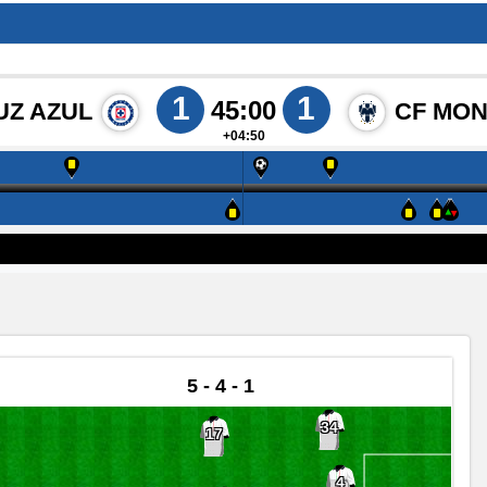
1
1
45:00
UZ AZUL
CF MO
+04:50
5 - 4 - 1
34
17
4