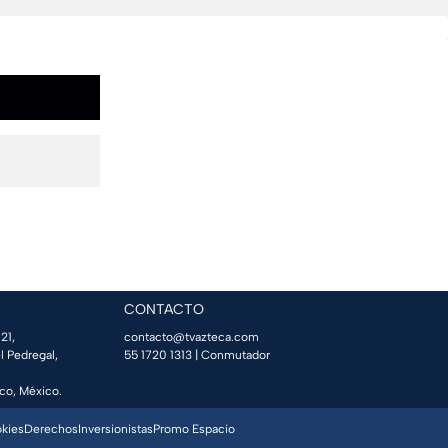
CONTACTO
21,
contacto@tvazteca.com
l Pedregal,
55 1720 1313
| Conmutador
co, México.
okies
Derechos
Inversionistas
Promo Espacio