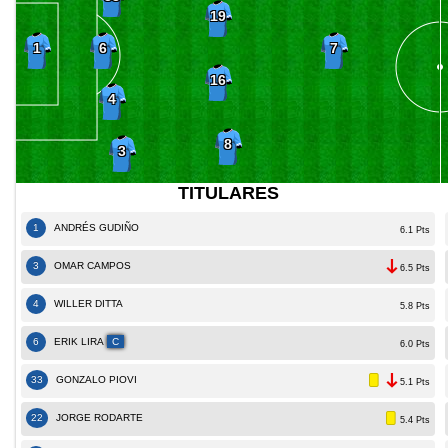
19
6
1
7
16
4
8
3
TITULARES
1
ANDRÉS GUDIÑO
6.1 Pts
3
OMAR CAMPOS
6.5 Pts
4
WILLER DITTA
5.8 Pts
6
ERIK LIRA
C
6.0 Pts
33
GONZALO PIOVI
5.1 Pts
22
JORGE RODARTE
5.4 Pts