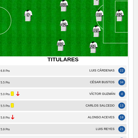
30
13
9
22
42
19
27
21
TITULARES
LUIS CÁRDENAS
22
6.8 Pts
CÉSAR BUSTOS
34
5.5 Pts
VÍCTOR GUZMÁN
4
5.0 Pts
CARLOS SALCEDO
13
5.5 Pts
ALONSO ACEVES
19
5.8 Pts
LUIS REYES
21
5.9 Pts