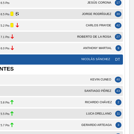
JESÚS CORONA
17
6.5 Pts
JORGE RODRÍGUEZ
30
6.5 Pts
CARLOS FRAYDE
42
5.2 Pts
ROBERTO DE LA ROSA
27
7.1 Pts
ANTHONY MARTIAL
9
6.0 Pts
NICOLÁS SÁNCHEZ
DT
NTES
KEVIN CUNEO
40
SANTIAGO PÉREZ
43
RICARDO CHÁVEZ
2
5.8 Pts
LUCA ORELLANO
11
5.5 Pts
GERARDO ARTEAGA
3
5.7 Pts