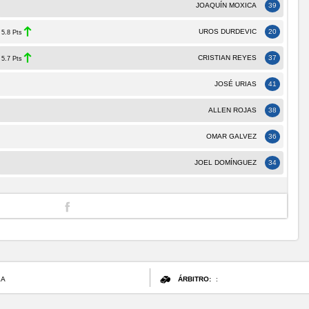
JOAQUÍN MOXICA
39
UROS DURDEVIC
20
5.8 Pts
CRISTIAN REYES
37
5.7 Pts
JOSÉ URIAS
41
ALLEN ROJAS
38
OMAR GALVEZ
36
JOEL DOMÍNGUEZ
34
LA
ÁRBITRO:
: