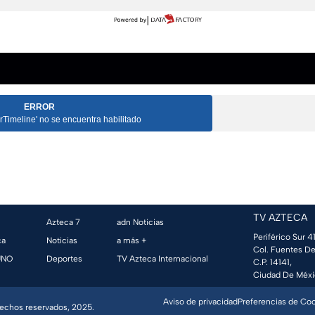
ERROR
erTimeline' no se encuentra habilitado
TV AZTECA
Azteca 7
adn Noticias
Periférico Sur 41
ca
Noticias
a más +
Col. Fuentes De
UNO
Deportes
TV Azteca Internacional
C.P. 14141,
Ciudad De Méxi
Aviso de privacidad
Preferencias de Co
erechos reservados, 2025.