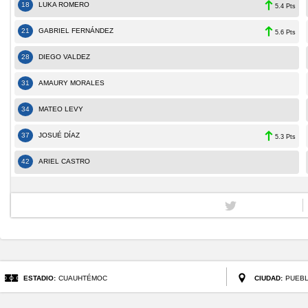
18
LUKA ROMERO
5.4 Pts
21
GABRIEL FERNÁNDEZ
5.6 Pts
28
DIEGO VALDEZ
31
AMAURY MORALES
34
MATEO LEVY
37
JOSUÉ DÍAZ
5.3 Pts
42
ARIEL CASTRO
ESTADIO:
CUAUHTÉMOC
CIUDAD:
PUEB