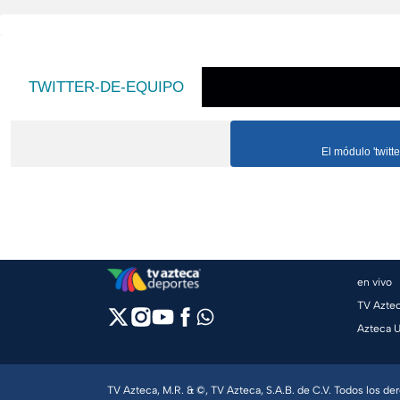
TWITTER-DE-EQUIPO
El módulo 'twitt
en vivo
TV Azte
Azteca 
TV Azteca, M.R. & ©, TV Azteca, S.A.B. de C.V. Todos los d