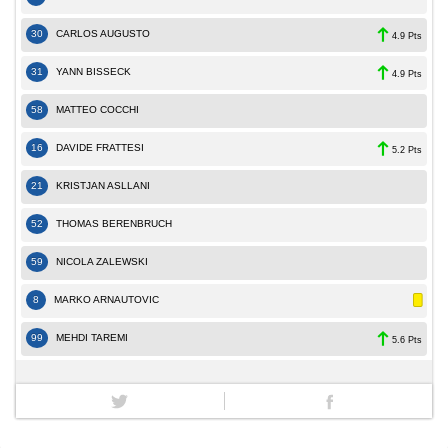
30
CARLOS AUGUSTO
4.9 Pts
31
YANN BISSECK
4.9 Pts
58
MATTEO COCCHI
16
DAVIDE FRATTESI
5.2 Pts
21
KRISTJAN ASLLANI
52
THOMAS BERENBRUCH
59
NICOLA ZALEWSKI
8
MARKO ARNAUTOVIC
99
MEHDI TAREMI
5.6 Pts