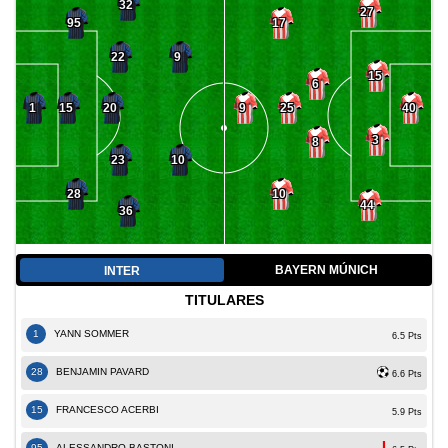
32
27
95
17
22
9
15
6
20
15
25
1
9
40
3
8
23
10
28
10
44
36
BAYERN MÚNICH
INTER
TITULARES
1
YANN SOMMER
6.5 Pts
28
BENJAMIN PAVARD
6.6 Pts
15
FRANCESCO ACERBI
5.9 Pts
95
ALESSANDRO BASTONI