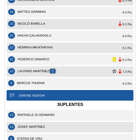
6.5 Pts
36
MATTEO DARMIAN
6.4 Pts
23
NICOLÒ BARELLA
6.1 Pts
20
HAKAN ÇALHANOGLU
6.9 Pts
22
HENRIKH MKHITARYAN
6.1 Pts
32
FEDERICO DIMARCO
6.3 Pts
10
LAUTARO MARTÍNEZ
C
7.3 Pts
9
MARCUS THURAM
6.3 Pts
DT
SIMONE INZAGHI
SUPLENTES
12
RAFFAELE DI GENNARO
13
JOSEP MARTÍNEZ
6
STEFAN DE VRIJ