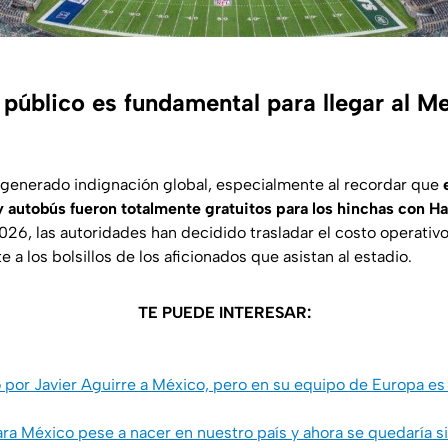
 público es fundamental para llegar al Me
generado indignación global, especialmente al recordar que
y autobús fueron totalmente gratuitos para los hinchas con H
026, las autoridades han decidido trasladar el costo operativ
 a los bolsillos de los aficionados que asistan al estadio.
TE PUEDE INTERESAR:
o por Javier Aguirre a México, pero en su equipo de Europa es
ra México pese a nacer en nuestro país y ahora se quedaría s