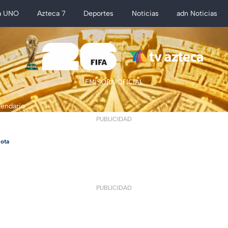
a UNO
Azteca 7
Deportes
Noticias
adn Noticias
lendario
PUBLICIDAD
ota
PUBLICIDAD