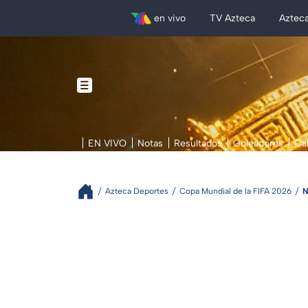
en vivo
TV Azteca
Aztec
EN VIVO
Notas
Resultados
Goleadores
Ca
Azteca Deportes
Copa Mundial de la FIFA 2026
N