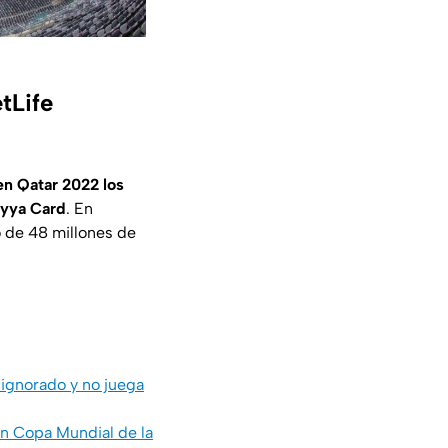
tLife
en Qatar 2022 los
ayya Card
. En
o de 48 millones de
 ignorado y no juega
in Copa Mundial de la