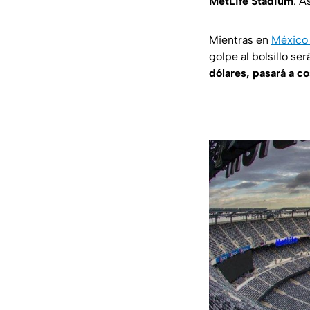
MetLife Stadium
. A
Mientras en
México 
golpe al bolsillo ser
dólares, pasará a c