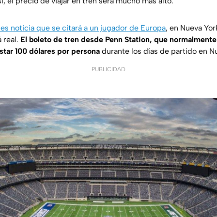
sí, el precio de viajar en tren será mucho más alto.
es noticia que se citará a un jugador de Europa
, en Nueva Yor
á real.
El boleto de tren desde Penn Station, que normalmente
ostar 100 dólares por persona
durante los días de partido en N
PUBLICIDAD