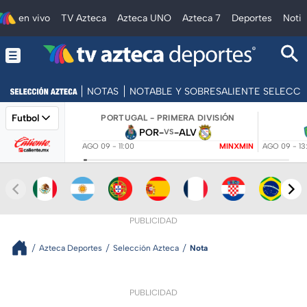
en vivo
TV Azteca
Azteca UNO
Azteca 7
Deportes
Notic
NOTAS
NOTABLE Y SOBRESALIENTE SELECC
Futbol
PORTUGAL - PRIMERA DIVISIÓN
POR
-
-
ALV
VS
AGO 09 - 11:00
MINXMIN
AGO 09 - 13
PUBLICIDAD
Azteca Deportes
Selección Azteca
Nota
PUBLICIDAD