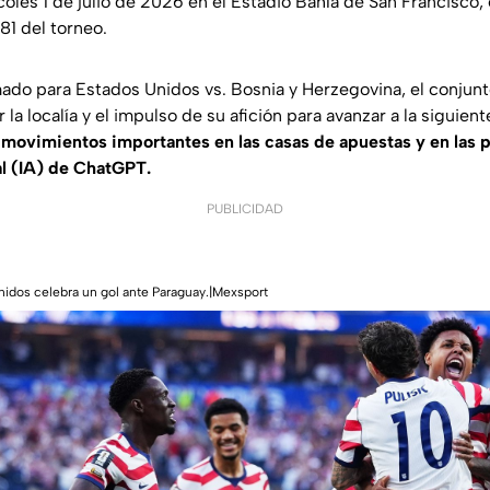
coles 1 de julio de 2026 en el Estadio Bahía de San Francisco,
 81 del torneo.
ado para Estados Unidos vs. Bosnia y Herzegovina, el conjun
 la localía y el impulso de su afición para avanzar a la siguient
r
movimientos importantes en las casas de apuestas y en las p
ial (IA) de ChatGPT.
PUBLICIDAD
nidos celebra un gol ante Paraguay.|Mexsport