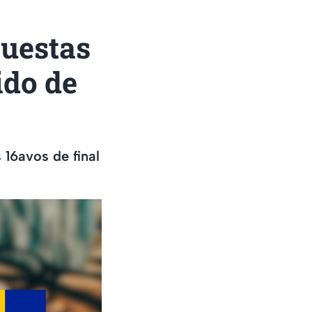
puestas
ido de
 16avos de final