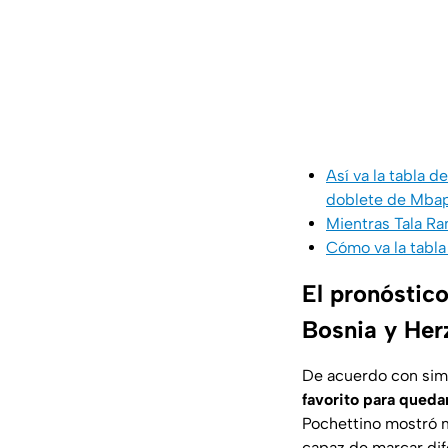
Así va la tabla 
doblete de Mba
Mientras Tala Ra
Cómo va la tabla
El pronóstico
Bosnia y Her
De acuerdo con simul
favorito para quedar
Pochettino mostró m
capaz de marcar dif