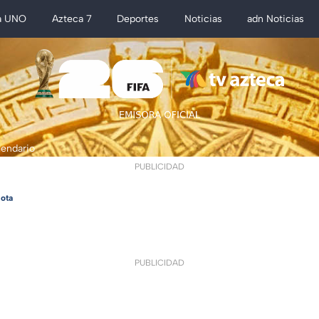
a UNO
Azteca 7
Deportes
Noticias
adn Noticias
lendario
PUBLICIDAD
ota
PUBLICIDAD