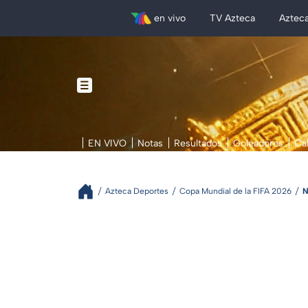
en vivo
TV Azteca
Aztec
EN VIVO
Notas
Resultados
Goleadores
Ca
Azteca Deportes
Copa Mundial de la FIFA 2026
N