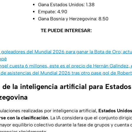
Gana Estados Unidos: 1.38
Empate: 4.90
Gana Bosnia y Herzegovina: 8.50
TE PUEDE INTERESAR:
de goleadores del Mundial 2026 para ganar la Bota de Oro; actua
ppé
ngel cuesta 6 millones, este es el precio de Hernán Galíndez,
 de asistencias del Mundial 2026 tras otro pase gol de Rober
 de la inteligencia artificial para Estado
zegovina
aciones realizadas por inteligencia artificial,
Estados Unidos
se con la clasificación
. La IA considera que el conjunto dirig
ayor equilibrio colectivo durante la fase de grupos y cuenta 
erencias rápidamente.