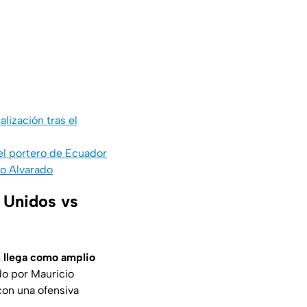
lización tras el
 el portero de Ecuador
to Alvarado
s Unidos vs
 llega como amplio
ido por Mauricio
con una ofensiva