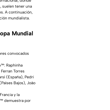
ternacional, donde
, suelen tener una
s. A continuación,
ión mundialista.
Copa Mundial
dores convocados
6™: Raphinha
 Ferran Torres
rsí (España), Pedri
(Países Bajos), João
Francia y la
26™ demuestra por