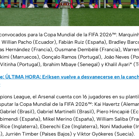
convocados para la Copa Mundial de la FIFA 2026™: Marquinho
, Willian Pacho (Ecuador), Fabián Ruiz (España), Bradley Barco
cas Hernández (Francia), Ousmane Dembélé (Francia), Warre
akimi (Marruecos), Gonçalo Ramos (Portugal), João Neves (Po
Vitinha (Portugal), Ibrahim Mbaye (Senegal) y Khalil Ayari* (T
rte: ÚLTIMA HORA: Eriksen vuelve a desvanecerse en la can
)
pions League, el Arsenal cuenta con 16 jugadores en su planti
putar la Copa Mundial de la FIFA 2026™: Kai Havertz (Aleman
Gabriel (Brasil), Gabriel Martinelli (Brasil), Piero Hincapié (
bimendi (España), Mikel Merino (España), William Saliba (Fra
 Rice (Inglaterra), Eberechi Eze (Inglaterra), Noni Madueke (In
 Jurriën Timber (Países Bajos) y Viktor Gyökeres (Suecia).