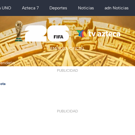
a UNO
Azteca 7
Deportes
Noticias
adn Noticias
lendario
PUBLICIDAD
ota
PUBLICIDAD