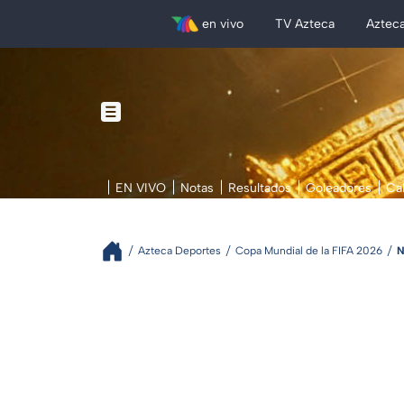
en vivo
TV Azteca
Aztec
EN VIVO
Notas
Resultados
Goleadores
Ca
Azteca Deportes
Copa Mundial de la FIFA 2026
N