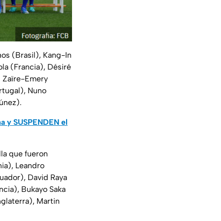
s (Brasil), Kang-In
la (Francia), Désiré
n Zaïre-Emery
rtugal), Nuno
únez).
cha y SUSPENDEN el
lla que fueron
ia), Leandro
Ecuador), David Raya
ncia), Bukayo Saka
glaterra), Martin