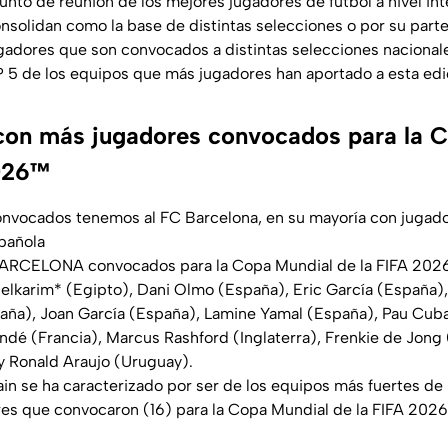
unto de reunión de los mejores jugadores de futbol a nivel in
onsolidan como la base de distintas selecciones o por su parte
gadores que son convocados a distintas selecciones nacionale
5 de los equipos que más jugadores han aportado a esta edic
con más jugadores convocados para la 
2026™
onvocados tenemos al FC Barcelona, en su mayoría con juga
spañola
ARCELONA convocados para la Copa Mundial de la FIFA 202
elkarim* (Egipto), Dani Olmo (España), Eric García (España),
aña), Joan García (España), Lamine Yamal (España), Pau Cuba
ndé (Francia), Marcus Rashford (Inglaterra), Frenkie de Jong 
y Ronald Araujo (Uruguay).
in se ha caracterizado por ser de los equipos más fuertes de 
res que convocaron (16) para la Copa Mundial de la FIFA 20