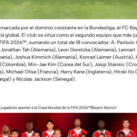
 marcada por el dominio constante en la Bundesliga, el FC B
cia global. El club se sitúa como el segundo equipo que más ju
FIFA 2026™, sumando un total de 18 convocados: A. Pavlovic 
 Jonathan Tah (Alemania), Leon Goretzka (Alemania), Lennart 
ania), Joshua Kimmich (Alemania), Konrad Laimer (Austria),
 (Colombia), Min-Jae Kim (Corea del Sur), Josip Stanisic (Cro
 Michael Olise (Francia), Harry Kane (Inglaterra), Hiroki Ito 
gal) y Nicolas Jackson (Senegal).
 jugadores aportan a la Copa Mundial de la FIFA 2026™|Bayern Munich