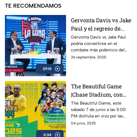
TE RECOMENDAMOS
Gervonta Davis vs Jake
Paul y el regreso de
Ryan García | A Raspar
Gervonta Davis vs Jake Paul
podría convertirse en el
La Lona
combate más polémico del
año, mientras Ryan García
26 septiembre, 2025
anuncia su regreso al ring con
29:15
sed de revancha.
The Beautiful Game
|Chase Stadium, con
Ronaldinho y Roberto
The Beautiful Game, este
sábado 7 de junio a las 5:00
Carlos | 7 de junio a las
PM disfruta en vivo por las
5:00 PM
plataformas de Azteca
04 junio, 2025
Deportes el encuentro entre
0:34
Ronaldinho y Roberto Carlos