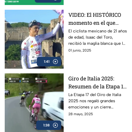
VIDEO: El HISTÓRICO
momento en el que
Isaac del Toro recibe la
El ciclista mexicano de 21 años
de edad, Isaac del Toro,
Maglia Blanca en el
recibió la maglia blanca que lo
Giro de Italia 2025
acredita como el mejor menor
01 junio, 2025
de 25 años en el Giro de Italia
1:41
2025
Giro de Italia 2025:
Resumen de la Etapa 17
y el triunfo de Isaac del
La Etapa 17 del Giro de Italia
2025 nos regaló grandes
Toro
emociones y un cierre
espectacular, en donde el líder
28 mayo, 2025
mexicano, Isaac del Toro, se
1:38
llevó el triunfo