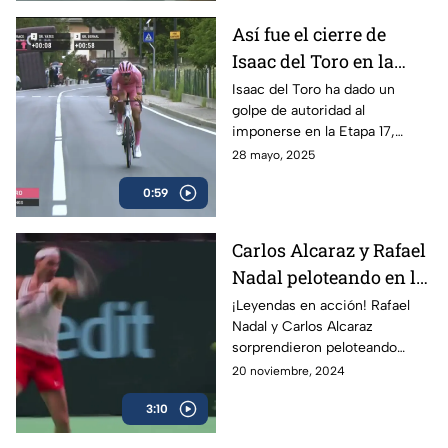
Así fue el cierre de
Isaac del Toro en la
Etapa 17 del Giro de
Isaac del Toro ha dado un
golpe de autoridad al
Italia
imponerse en la Etapa 17,
consolidándose como líder de
28 mayo, 2025
la competencia y reforzando
0:59
su dominio con la maglia rosa.
Carlos Alcaraz y Rafael
Nadal peloteando en la
Copa Davis
¡Leyendas en acción! Rafael
Nadal y Carlos Alcaraz
sorprendieron peloteando
juntos en la Copa Davis
20 noviembre, 2024
3:10