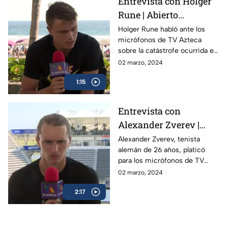
Entrevista con Holger
Rune | Abierto
Mexicano de Tenis
Holger Rune habló ante los
micrófonos de TV Azteca
sobre la catástrofe ocurrida en
Acapulco y como el Abierto
02 marzo, 2024
Mexicano de Open da
1:15
esperanza a la gente
Entrevista con
Alexander Zverev |
Abierto Mexicano de
Alexander Zverev, tenista
alemán de 26 años, platicó
Tenis
para los micrófonos de TV
Azteca Deportes durante su
02 marzo, 2024
participación en el Abierto
2:17
Mexicano de Tenis