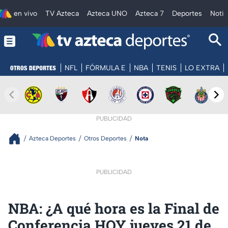
en vivo
TV Azteca
Azteca UNO
Azteca 7
Deportes
Notic
NFL
FÓRMULA E
NBA
TENIS
LO EXTRA
PUBLICIDAD
Azteca Deportes
Otros Deportes
Nota
PUBLICIDAD
NBA: ¿A qué hora es la Final de
Conferencia HOY jueves 21 de