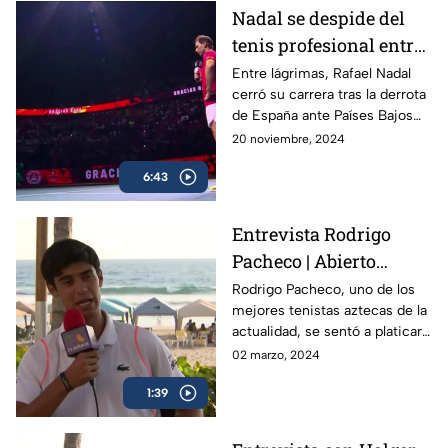
Nadal se despide del
tenis profesional entre
lágrimas
Entre lágrimas, Rafael Nadal
cerró su carrera tras la derrota
de España ante Países Bajos
en la Copa Davis, dejando un
20 noviembre, 2024
legado de 22 Grand Slams en
6:43
más de dos décadas.
Entrevista Rodrigo
Pacheco | Abierto
Mexicano de Tenis
Rodrigo Pacheco, uno de los
mejores tenistas aztecas de la
actualidad, se sentó a platicar
con TV Azteca previo al
02 marzo, 2024
Abierto Mexicano de Tenis en
1:39
Acapulco