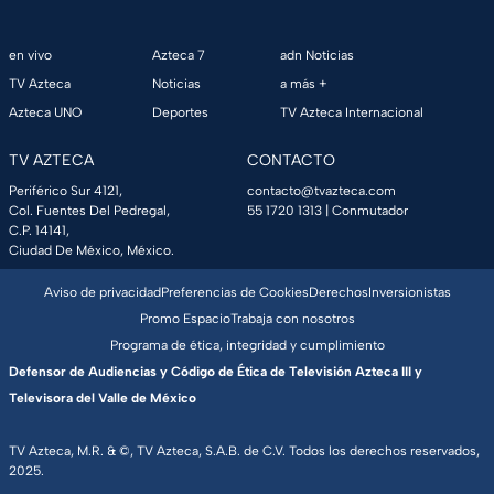
en vivo
Azteca 7
adn Noticias
TV Azteca
Noticias
a más +
Azteca UNO
Deportes
TV Azteca Internacional
TV AZTECA
CONTACTO
Periférico Sur 4121,
contacto@tvazteca.com
Col. Fuentes Del Pedregal,
55 1720 1313
| Conmutador
C.P. 14141,
Ciudad De México, México.
Aviso de privacidad
Preferencias de Cookies
Derechos
Inversionistas
Promo Espacio
Trabaja con nosotros
Programa de ética, integridad y cumplimiento
Defensor de Audiencias y Código de Ética de Televisión Azteca III y
Televisora del Valle de México
TV Azteca, M.R. & ©, TV Azteca, S.A.B. de C.V. Todos los derechos reservados,
2025.