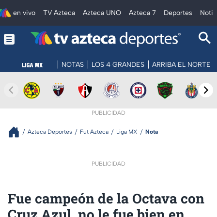
en vivo
TV Azteca
Azteca UNO
Azteca 7
Deportes
Notic
NOTAS
LOS 4 GRANDES
ARRIBA EL NORTE
PUBLICIDAD
Azteca Deportes
Fut Azteca
Liga MX
Nota
PUBLICIDAD
Fue campeón de la Octava con
Cruz Azul, no le fue bien en