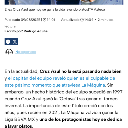
El ex Cruz Azul que hoy se gana la vida lavando platos|TV Azteca
Publicado 09/08/2025 | 🕑 14:01
| Actualizado 🕑 14:04
2 minutos
lectura
Escrito por:
Rodrigo Acuña
No soportado
En la actualidad,
Cruz Azul no la está pasando nada bien
y
el capitán del equipo reveló quién es el culpable de
este pésimo momento que atraviesa La Máquina
. Sin
embargo, un hecho histórico del equipo sucedió en 1997
cuando Cruz Azul ganó la ‘Octava’ tras ganar el torneo
invernal. La importancia de este título creció con los
años, pues recién en 2021, La Máquina volvió a ganar la
Liga BBVA MX y
uno de los protagonistas hoy se dedica
a lavar platos
.