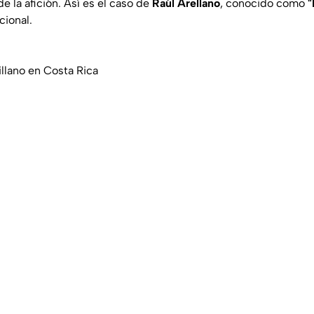
de la afición. Así es el caso de
Raúl Arellano
, conocido como
"
cional.
illano en Costa Rica