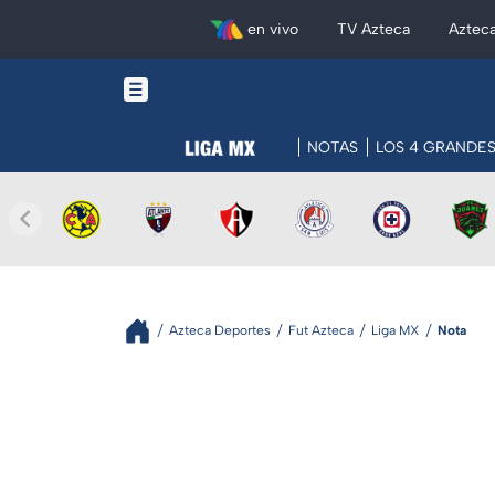
en vivo
TV Azteca
Aztec
NOTAS
LOS 4 GRANDE
Azteca Deportes
Fut Azteca
Liga MX
Nota