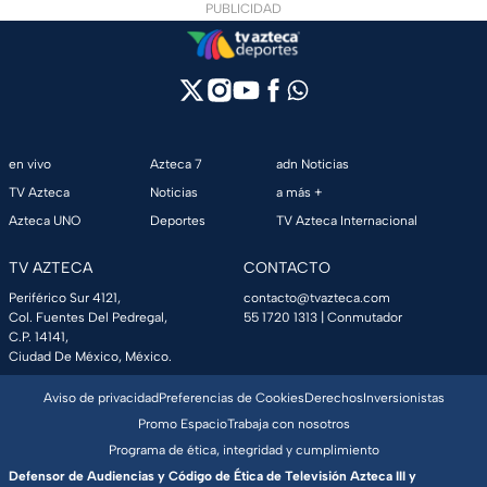
PUBLICIDAD
en vivo
Azteca 7
adn Noticias
TV Azteca
Noticias
a más +
Azteca UNO
Deportes
TV Azteca Internacional
TV AZTECA
CONTACTO
Periférico Sur 4121,
contacto@tvazteca.com
Col. Fuentes Del Pedregal,
55 1720 1313
| Conmutador
C.P. 14141,
Ciudad De México, México.
Aviso de privacidad
Preferencias de Cookies
Derechos
Inversionistas
Promo Espacio
Trabaja con nosotros
Programa de ética, integridad y cumplimiento
Defensor de Audiencias y Código de Ética de Televisión Azteca III y