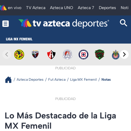
en vivo
TV Azteca
Azteca UNO
Azteca 7
Deportes
Notic
PUBLICIDAD
Azteca Deportes
Fut Azteca
Liga MX Femenil
Notas
PUBLICIDAD
Lo Más Destacado de la Liga
MX Femenil