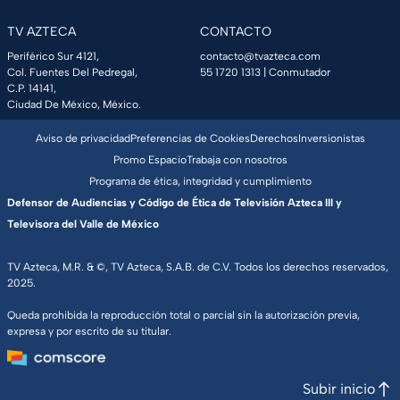
TV AZTECA
CONTACTO
Periférico Sur 4121,
contacto@tvazteca.com
Col. Fuentes Del Pedregal,
55 1720 1313
| Conmutador
C.P. 14141,
Ciudad De México, México.
Aviso de privacidad
Preferencias de Cookies
Derechos
Inversionistas
Promo Espacio
Trabaja con nosotros
Programa de ética, integridad y cumplimiento
Defensor de Audiencias y Código de Ética de Televisión Azteca III y
Televisora del Valle de México
TV Azteca, M.R. & ©, TV Azteca, S.A.B. de C.V. Todos los derechos reservados,
2025.
Queda prohibida la reproducción total o parcial sin la autorización previa,
expresa y por escrito de su titular.
Subir inicio