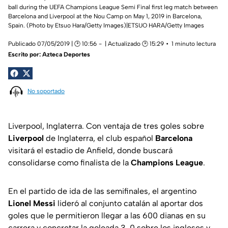
ball during the UEFA Champions League Semi Final first leg match between
Barcelona and Liverpool at the Nou Camp on May 1, 2019 in Barcelona,
Spain. (Photo by Etsuo Hara/Getty Images)|ETSUO HARA/Getty Images
Publicado 07/05/2019 | 🕑 10:56
| Actualizado 🕑 15:29
1 minuto lectura
Escrito por:
Azteca Deportes
No soportado
Liverpool, Inglaterra. Con ventaja de tres goles sobre
Liverpool
de Inglaterra, el club español
Barcelona
visitará el estadio de Anfield, donde buscará
consolidarse como finalista de la
Champions League
.
En el partido de ida de las semifinales, el argentino
Lionel Messi
lideró al conjunto catalán al aportar dos
goles que le permitieron llegar a las 600 dianas en su
carrera y concretar la goleada 3-0 sobre los ingleses y