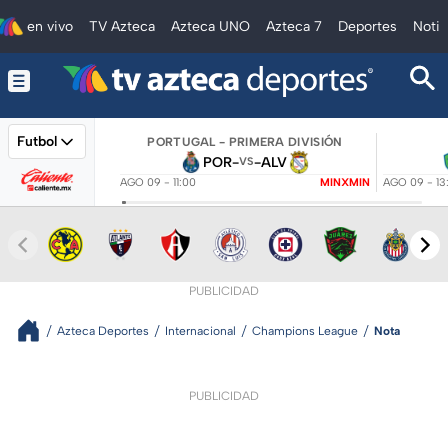
en vivo
TV Azteca
Azteca UNO
Azteca 7
Deportes
Notic
Futbol
PORTUGAL - PRIMERA DIVISIÓN
POR
-
-
ALV
VS
AGO 09 - 11:00
MINXMIN
AGO 09 - 13
PUBLICIDAD
Azteca Deportes
Internacional
Champions League
Nota
PUBLICIDAD