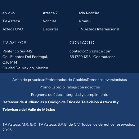
en vivo
Azteca 7
adn Noticias
TV Azteca
Noticias
a más +
Azteca UNO
Deportes
TV Azteca Internacional
TV AZTECA
CONTACTO
Periférico Sur 4121,
contacto@tvazteca.com
Col. Fuentes Del Pedregal,
55 1720 1313
| Conmutador
C.P. 14141,
Ciudad De México, México.
Aviso de privacidad
Preferencias de Cookies
Derechos
Inversionistas
Promo Espacio
Trabaja con nosotros
Programa de ética, integridad y cumplimiento
Defensor de Audiencias y Código de Ética de Televisión Azteca III y
Televisora del Valle de México
TV Azteca, M.R. & ©, TV Azteca, S.A.B. de C.V. Todos los derechos reservados,
2025.