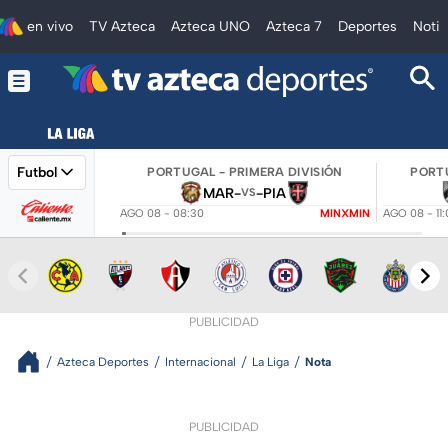
en vivo
TV Azteca
Azteca UNO
Azteca 7
Deportes
Notic
Futbol
PORTUGAL - PRIMERA DIVISIÓN
PORTU
MAR
-
-
PIA
VS
AGO 08 - 08:30
MINXMIN
AGO 08 - 11
PUBLICIDAD
Azteca Deportes
Internacional
La Liga
Nota
PUBLICIDAD