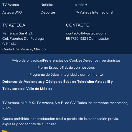
TV Azteca
Noticias
a más +
Azteca UNO
Deportes
TV Azteca Internacional
TV AZTECA
CONTACTO
Periférico Sur 4121,
contacto@tvazteca.com
Col. Fuentes Del Pedregal,
55 1720 1313
| Conmutador
C.P. 14141,
Ciudad De México, México.
Aviso de privacidad
Preferencias de Cookies
Derechos
Inversionistas
Promo Espacio
Trabaja con nosotros
Programa de ética, integridad y cumplimiento
Defensor de Audiencias y Código de Ética de Televisión Azteca III y
Televisora del Valle de México
TV Azteca, M.R. & ©, TV Azteca, S.A.B. de C.V. Todos los derechos reservados,
2025.
Queda prohibida la reproducción total o parcial sin la autorización previa,
expresa y por escrito de su titular.