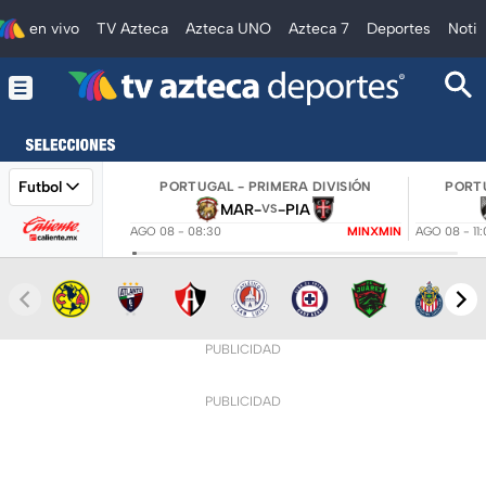
en vivo
TV Azteca
Azteca UNO
Azteca 7
Deportes
Notic
Futbol
PORTUGAL - PRIMERA DIVISIÓN
PORTU
MAR
-
-
PIA
VS
AGO 08 - 08:30
MINXMIN
AGO 08 - 11
PUBLICIDAD
PUBLICIDAD