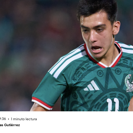
9:36
1 minuto lectura
as Gutiérrez