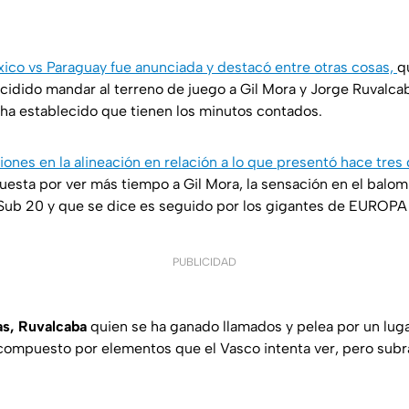
xico vs Paraguay fue anunciada y destacó entre otras cosas,
q
cidido mandar al terreno de juego a Gil Mora y Jorge Ruvalcab
 ha establecido que tienen los minutos contados.
ones en la alineación en relación a lo que presentó hace tres
puesta por ver más tiempo a Gil Mora, la sensación en el balo
l Sub 20 y que se dice es seguido por los gigantes de EUROP
PUBLICIDAD
as, Ruvalcaba
quien se ha ganado llamados y pelea por un lug
á compuesto por elementos que el Vasco intenta ver, pero subr