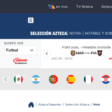
en vivo
TV Azteca
Aztec
NOTAS
NOTABLE Y SO
QUIERO VER
PORTUGAL - PRIMERA DIVISIÓN
Futbol
MAR
-
-
PIA
VS
AGO 08 - 08:30
M
Azteca Deportes
Selección Azteca
Nota