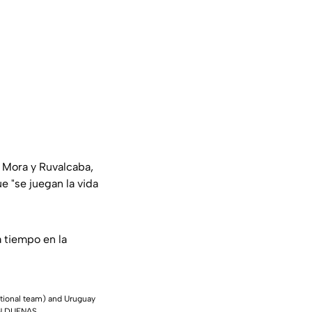
l Mora y Ruvalcaba,
que
"se juegan la vida
a tiempo en la
tional team) and Uruguay
AN DUENAS