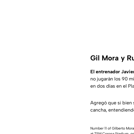
Gil Mora y Ru
El entrenador Javi
no jugarán los 90 m
en dos días en el Pla
Agregó que si bien 
cancha, entendiendo
Number 11 of Gilberto Mor
at TSM Corona Stadium, 