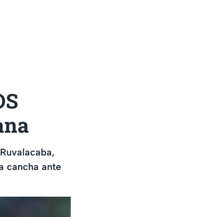
OS
ana
 Ruvalacaba,
la cancha ante