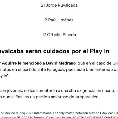
21 Jorge Ruvalcaba
9 Raúl Jiménez
17 Orbelin Pineda
valcaba serán cuidados por el Play In
er Aguirre le mencionó a David Medrano
, que en el caso de Gi
inutos en el partido ante Paraguay, pues está bien enterado 
y In".
son jóvenes, no los someterán a una alta exigencia en cuanto 
 que al final es un partido amistoso de preparación.
a of Mexico during 2025 International Friendly match between Mexico (Mexican Na
on November 15, 2025 in Torreon, Coahuila, Mexico.|JONATHAN DUENAS/JONATH