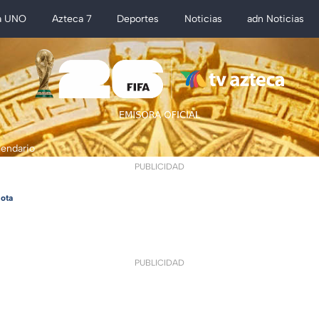
a UNO
Azteca 7
Deportes
Noticias
adn Noticias
lendario
PUBLICIDAD
ota
PUBLICIDAD