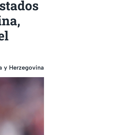
stados
ina,
el
ia y Herzegovina