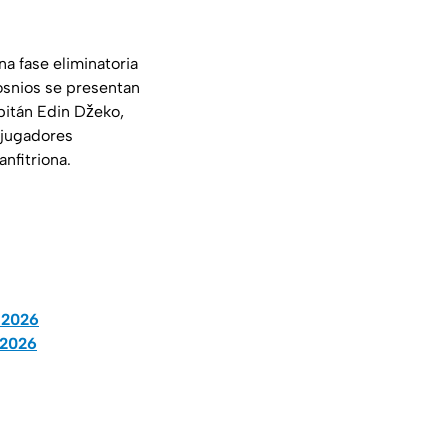
na fase eliminatoria
osnios se presentan
pitán Edin Džeko,
e jugadores
nfitriona.
a 2026
 2026