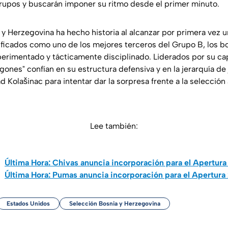
grupos y buscarán imponer su ritmo desde el primer minuto.
 y Herzegovina ha hecho historia al alcanzar por primera vez u
ificados como uno de los mejores terceros del Grupo B, los b
rimentado y tácticamente disciplinado. Liderados por su ca
gones" confían en su estructura defensiva y en la jerarquía d
Kolašinac para intentar dar la sorpresa frente a la selección a
Lee también:
Última Hora: Chivas anuncia incorporación para el Apertur
Última Hora: Pumas anuncia incorporación para el Apertura
Estados Unidos
Selección Bosnia y Herzegovina