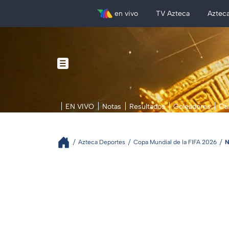
en vivo
TV Azteca
Aztec
EN VIVO
Notas
Resultados
Goleadores
Ca
Azteca Deportes
Copa Mundial de la FIFA 2026
N