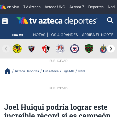
en vivo
TV Azteca
Azteca UNO
Azteca 7
Deportes
Notic
NOTAS
LOS 4 GRANDES
ARRIBA EL NORTE
PUBLICIDAD
Azteca Deportes
Fut Azteca
Liga MX
Nota
PUBLICIDAD
Joel Huiqui podría lograr este
increíble récord si es campeón