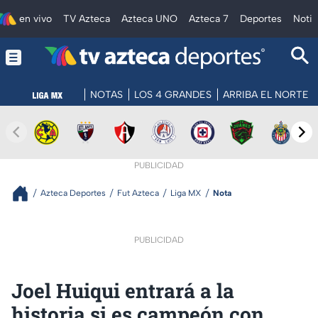
en vivo
TV Azteca
Azteca UNO
Azteca 7
Deportes
Notic
NOTAS
LOS 4 GRANDES
ARRIBA EL NORTE
PUBLICIDAD
Azteca Deportes
Fut Azteca
Liga MX
Nota
PUBLICIDAD
Joel Huiqui entrará a la
historia si es campeón con