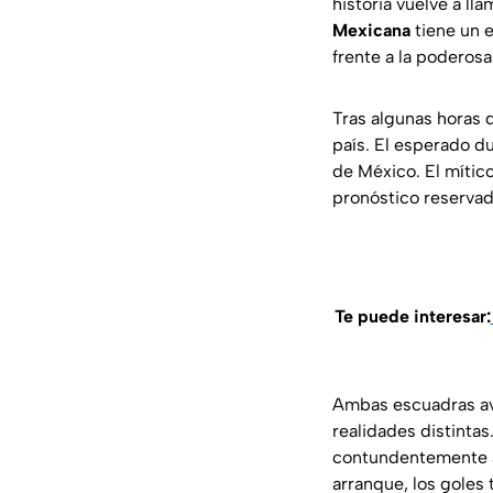
historia vuelve a ll
Mexicana
tiene un 
frente a la poderos
Tras algunas horas d
país. El esperado du
de México. El mítico
pronóstico reservad
Te puede interesar:
Ambas escuadras ava
realidades distintas
contundentemente a
arranque, los gole