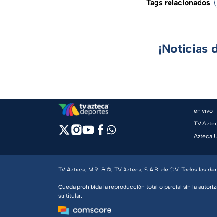
Tags relacionados
¡Noticias 
en vivo
TV Azte
Azteca 
TV Azteca, M.R. & ©, TV Azteca, S.A.B. de C.V. Todos los d
Queda prohibida la reproducción total o parcial sin la autoriz
su titular.