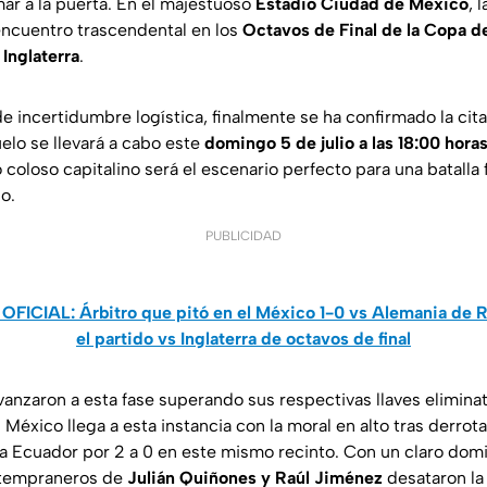
amar a la puerta. En el majestuoso
Estadio Ciudad de México
, 
encuentro trascendental en los
Octavos de Final de la Copa 
a
Inglaterra
.
e incertidumbre logística, finalmente se ha confirmado la cita
elo se llevará a cabo este
domingo 5 de julio a las 18:00 hora
 coloso capitalino será el escenario perfecto para una batalla 
o.
PUBLICIDAD
OFICIAL: Árbitro que pitó en el México 1-0 vs Alemania de R
el partido vs Inglaterra de octavos de final
nzaron a esta fase superando sus respectivas llaves eliminat
. México llega a esta instancia con la moral en alto tras derrota
 Ecuador por 2 a 0 en este mismo recinto. Con un claro domi
s tempraneros de
Julián Quiñones y Raúl Jiménez
desataron la 