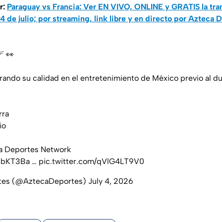
r:
Paraguay vs Francia: Ver EN VIVO, ONLINE y GRATIS la tr
4 de julio; por streaming, link libre y en directo por Azteca 
 👀
rando su calidad en el entretenimiento de México previo al du
rra
⁣⁣
a Deportes Network⁣⁣⁣
YzbKT3Ba
…
pic.twitter.com/qVlG4LT9V0
tes (@AztecaDeportes)
July 4, 2026