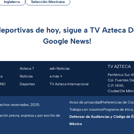
Inglaterra
Selección Mexicana
deportivas de hoy, sigue a TV Azteca 
Google News!
TV AZTECA
Azteca 7
adn Noticias
Periférico Sur 41
ca
Noticias
a más +
Col. Fuentes De
UNO
Deportes
TV Azteca Internacional
C.P. 14141,
Ciudad De Méxi
Aviso de privacidad
Preferencias de Co
erechos reservados, 2025.
Trabaja con nosotros
Programa de ética,
ación previa, expresa y por escrito de
Defensor de Audiencias y Código de Étic
México