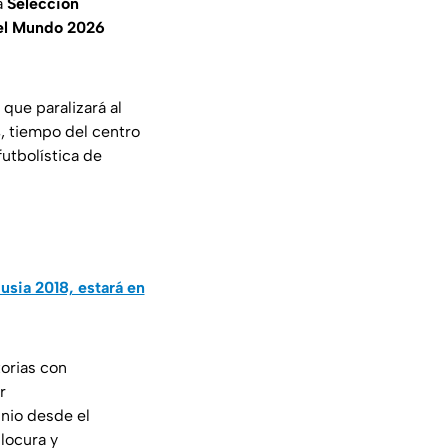
la
Selección
del Mundo 2026
 que paralizará al
s
, tiempo del centro
futbolística de
usia 2018, estará en
orias con
r
nio desde el
locura y