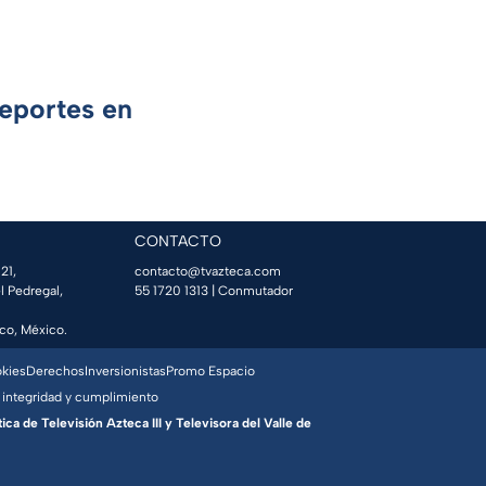
Deportes en
CONTACTO
21,
contacto@tvazteca.com
l Pedregal,
55 1720 1313
| Conmutador
co, México.
okies
Derechos
Inversionistas
Promo Espacio
 integridad y cumplimiento
a de Televisión Azteca III y Televisora del Valle de