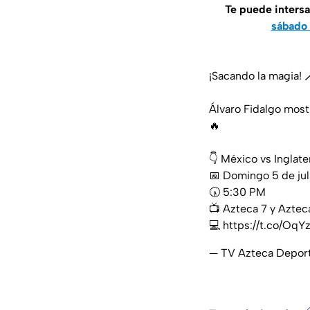
Te puede intersa
sábado 
¡Sacando la magia! 
Álvaro Fidalgo most
🔥
👇 México vs Inglate
📅 Domingo 5 de julio⁣
🕠 5:30 PM⁣⁣⁣
📺 ⁣⁣Azteca 7 y Aztec
💻
https://t.co/Oq
— TV Azteca Depor