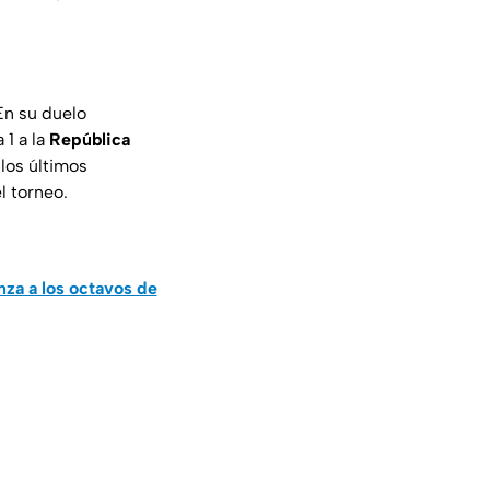
 En su duelo
 1 a la
República
los últimos
l torneo.
za a los octavos de