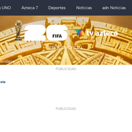
a UNO
Azteca 7
Deportes
Noticias
adn Noticias
lendario
PUBLICIDAD
ota
PUBLICIDAD