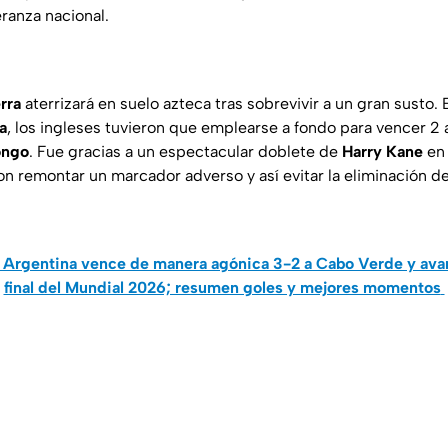
ranza nacional.
erra
aterrizará en suelo azteca tras sobrevivir a un gran susto.
a
, los ingleses tuvieron que emplearse a fondo para vencer 2 a
ongo
. Fue gracias a un espectacular doblete de
Harry Kane
en 
n remontar un marcador adverso y así evitar la eliminación de
Argentina vence de manera agónica 3-2 a Cabo Verde y avan
final del Mundial 2026; resumen goles y mejores momentos