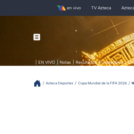
en vivo
TV Azteca
Aztec
EN VIVO
Notas
Resultados
Goleadores
Ca
Azteca Deportes
Copa Mundial de la FIFA 2026
N