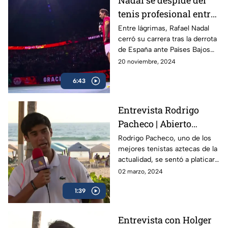
Nadal se despide del
tenis profesional entre
lágrimas
Entre lágrimas, Rafael Nadal
cerró su carrera tras la derrota
de España ante Países Bajos
en la Copa Davis, dejando un
20 noviembre, 2024
legado de 22 Grand Slams en
6:43
más de dos décadas.
Entrevista Rodrigo
Pacheco | Abierto
Mexicano de Tenis
Rodrigo Pacheco, uno de los
mejores tenistas aztecas de la
actualidad, se sentó a platicar
con TV Azteca previo al
02 marzo, 2024
Abierto Mexicano de Tenis en
1:39
Acapulco
Entrevista con Holger