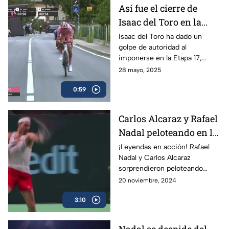
Así fue el cierre de
Isaac del Toro en la
Etapa 17 del Giro de
Isaac del Toro ha dado un
golpe de autoridad al
Italia
imponerse en la Etapa 17,
consolidándose como líder de
28 mayo, 2025
la competencia y reforzando
0:59
su dominio con la maglia rosa.
Carlos Alcaraz y Rafael
Nadal peloteando en la
Copa Davis
¡Leyendas en acción! Rafael
Nadal y Carlos Alcaraz
sorprendieron peloteando
juntos en la Copa Davis
20 noviembre, 2024
3:10