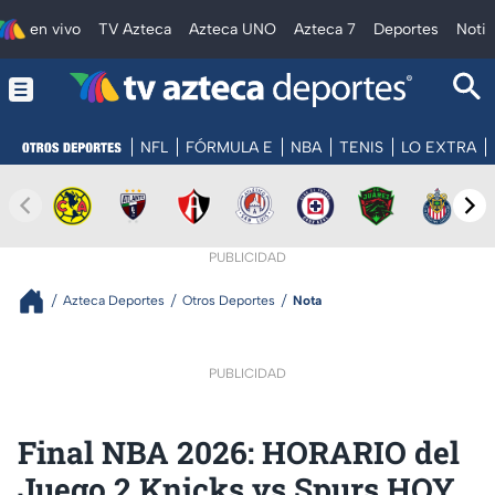
en vivo
TV Azteca
Azteca UNO
Azteca 7
Deportes
Notic
NFL
FÓRMULA E
NBA
TENIS
LO EXTRA
PUBLICIDAD
Azteca Deportes
Otros Deportes
Nota
PUBLICIDAD
Final NBA 2026: HORARIO del
Juego 2 Knicks vs Spurs HOY