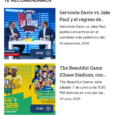
TE RECOMENDAMOS
Gervonta Davis vs Jake
Paul y el regreso de
Ryan García | A Raspar
Gervonta Davis vs Jake Paul
podría convertirse en el
La Lona
combate más polémico del
año, mientras Ryan García
26 septiembre, 2025
anuncia su regreso al ring con
29:15
sed de revancha.
The Beautiful Game
|Chase Stadium, con
Ronaldinho y Roberto
The Beautiful Game, este
sábado 7 de junio a las 5:00
Carlos | 7 de junio a las
PM disfruta en vivo por las
5:00 PM
plataformas de Azteca
04 junio, 2025
Deportes el encuentro entre
0:34
Ronaldinho y Roberto Carlos