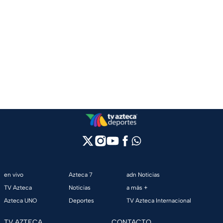
en vivo
Azteca 7
adn Noticias
TV Azteca
Noticias
a más +
Azteca UNO
Deportes
TV Azteca Internacional
TV AZTECA
CONTACTO