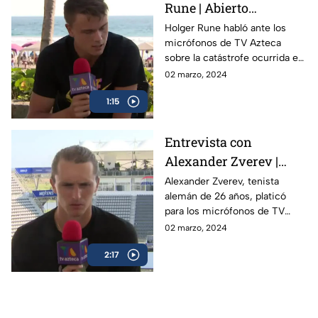
Rune | Abierto
Mexicano de Tenis
Holger Rune habló ante los
micrófonos de TV Azteca
sobre la catástrofe ocurrida en
Acapulco y como el Abierto
02 marzo, 2024
Mexicano de Open da
1:15
esperanza a la gente
Entrevista con
Alexander Zverev |
Abierto Mexicano de
Alexander Zverev, tenista
alemán de 26 años, platicó
Tenis
para los micrófonos de TV
Azteca Deportes durante su
02 marzo, 2024
participación en el Abierto
2:17
Mexicano de Tenis