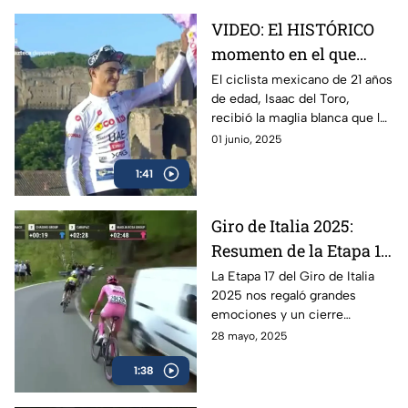
VIDEO: El HISTÓRICO
momento en el que
Isaac del Toro recibe la
El ciclista mexicano de 21 años
de edad, Isaac del Toro,
Maglia Blanca en el
recibió la maglia blanca que lo
Giro de Italia 2025
acredita como el mejor menor
01 junio, 2025
de 25 años en el Giro de Italia
1:41
2025
Giro de Italia 2025:
Resumen de la Etapa 17
y el triunfo de Isaac del
La Etapa 17 del Giro de Italia
2025 nos regaló grandes
Toro
emociones y un cierre
espectacular, en donde el líder
28 mayo, 2025
mexicano, Isaac del Toro, se
1:38
llevó el triunfo