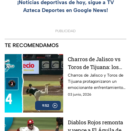
¡Noticias deportivas de hoy, sigue a TV
Azteca Deportes en Google News!
PUBLICIDAD
TE RECOMENDAMOS
Charros de Jalisco vs
Toros de Tijuana: los
mejores momentos del
Charros de Jalisco y Toros de
Tijuana protagonizaron un
duelo en Home Run
emocionante enfrentamiento
Azteca
en la Liga Mexicana de Beisbol.
03 junio, 2026
Revive las mejores jugadas, las
9:52
carreras más importantes y los
momentos que definieron el
resultado del encuentro en
Diablos Rojos remonta
Home Run Azteca.
y vence a El Águila de