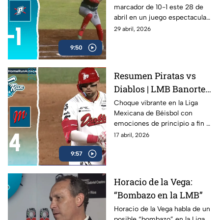
marcador de 10-1 este 28 de
Azteca
abril en un juego espectacular .
Mira el resumen completo.
29 abril, 2026
9:50
Resumen Piratas vs
Diablos | LMB Banorte
2026 | 16 de abril de
Choque vibrante en la Liga
Mexicana de Béisbol con
2026
emociones de principio a fin ⚾
🔥
17 abril, 2026
9:57
Horacio de la Vega:
“Bombazo en la LMB”
Horacio de la Vega habla de un
posible “bombazo” en la Liga