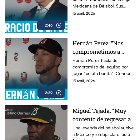
Mexicana de Béisbol. Sus
declaraciones generan
16 abril, 2026
expectativa.
2:46
Hernán Pérez: “Nos
comprometimos a
jugar pelota bonita”
Hernán Pérez habla del
compromiso del equipo por
jugar “pelota bonita”. Conoce
sus declaraciones en esta
15 abril, 2026
entrevista.
2:29
Miguel Tejada: “Muy
contento de regresar a
la Liga Mexicana”
Una leyenda del béisbol vuelve
a México y lo deja claro: está