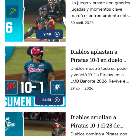
lleno de emociones en
Un juego vibrante con grandes
jugadas y momentos clave
la LMB
marcó el enfrentamiento entre
Pericos y Guerreros.
30 abril, 2026
9:49
Diablos aplastan a
Piratas 10-1 en duelo
dominante de la LMB
Diablos mostró todo su poder
y venció 10-1 a Piratas en la
Banorte 2026
LMB Banorte 2026. Revive el
resumen extendido del juego
29 abril, 2026
disputado el 28 de abril.
24:51
Diablos arrollan a
Piratas 10-1 el 28 de
abril | Home Run
Diablos dominó a Piratas con