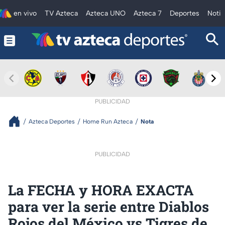
en vivo
TV Azteca
Azteca UNO
Azteca 7
Deportes
Notic
PUBLICIDAD
Azteca Deportes
Home Run Azteca
Nota
PUBLICIDAD
La FECHA y HORA EXACTA
para ver la serie entre Diablos
Rojos del México vs Tigres de