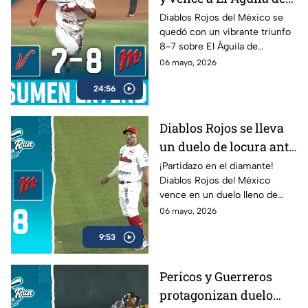
Veracruz en cierre
Diablos Rojos del México se
quedó con un vibrante triunfo
cardíaco
8-7 sobre El Águila de
Veracruz en un duelo lleno de
06 mayo, 2026
emociones dentro de la LMB
24:56
Banorte 2026.
Diablos Rojos se lleva
un duelo de locura ante
El Águila de Veracruz
¡Partidazo en el diamante!
Diablos Rojos del México
(8-7)
vence en un duelo lleno de
emociones a El Águila de
06 mayo, 2026
Veracruz por 8-7.
9:53
Pericos y Guerreros
protagonizan duelo