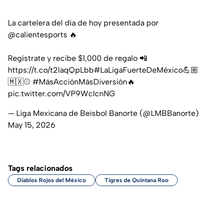
La cartelera del día de hoy presentada por
@calientesports
🔥
Regístrate y recibe $1,000 de regalo 📲
https://t.co/t2laqQpLbb
#LaLigaFuerteDeMéxico
💪🏼
🇲🇽⚾️
#MásAcciónMásDiversión
🔥
pic.twitter.com/VP9WcIcnNG
— Liga Mexicana de Beisbol Banorte (@LMBBanorte)
May 15, 2026
Tags relacionados
Diablos Rojos del México
Tigres de Quintana Roo