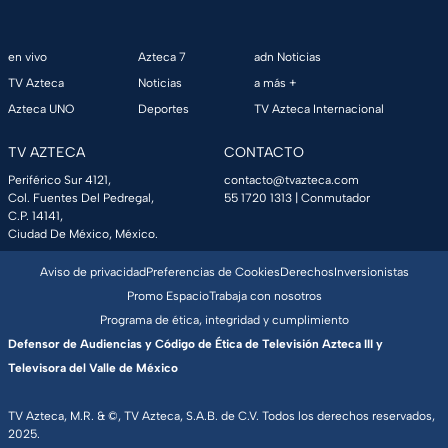
en vivo
Azteca 7
adn Noticias
TV Azteca
Noticias
a más +
Azteca UNO
Deportes
TV Azteca Internacional
TV AZTECA
CONTACTO
Periférico Sur 4121,
contacto@tvazteca.com
Col. Fuentes Del Pedregal,
55 1720 1313
| Conmutador
C.P. 14141,
Ciudad De México, México.
Aviso de privacidad
Preferencias de Cookies
Derechos
Inversionistas
Promo Espacio
Trabaja con nosotros
Programa de ética, integridad y cumplimiento
Defensor de Audiencias y Código de Ética de Televisión Azteca III y
Televisora del Valle de México
TV Azteca, M.R. & ©, TV Azteca, S.A.B. de C.V. Todos los derechos reservados,
2025.