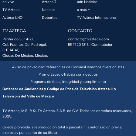
en vivo
Azteca 7
adn Noticias
TV Azteca
Noticias
a más +
Azteca UNO
Deportes
TV Azteca Internacional
TV AZTECA
CONTACTO
Periférico Sur 4121,
contacto@tvazteca.com
Col. Fuentes Del Pedregal,
55 1720 1313
| Conmutador
C.P. 14141,
Ciudad De México, México.
Aviso de privacidad
Preferencias de Cookies
Derechos
Inversionistas
Promo Espacio
Trabaja con nosotros
Programa de ética, integridad y cumplimiento
Defensor de Audiencias y Código de Ética de Televisión Azteca III y
Televisora del Valle de México
TV Azteca, M.R. & ©, TV Azteca, S.A.B. de C.V. Todos los derechos reservados,
2025.
Queda prohibida la reproducción total o parcial sin la autorización previa,
expresa y por escrito de su titular.