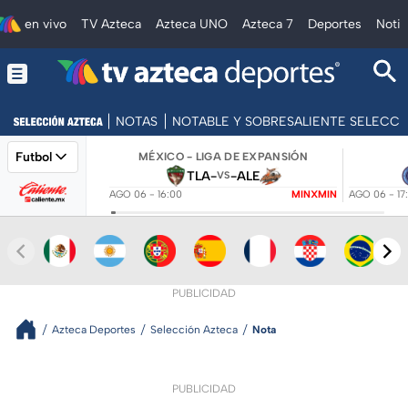
en vivo
TV Azteca
Azteca UNO
Azteca 7
Deportes
Notic
NOTAS
NOTABLE Y SOBRESALIENTE SELECC
Futbol
MÉXICO - LIGA DE EXPANSIÓN
TLA
-
-
ALE
VS
AGO 06 - 16:00
MINXMIN
AGO 06 - 17
PUBLICIDAD
Azteca Deportes
Selección Azteca
Nota
PUBLICIDAD