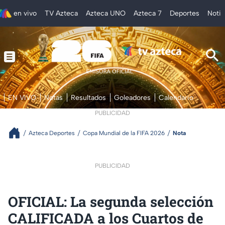
en vivo
TV Azteca
Azteca UNO
Azteca 7
Deportes
Notic
EN VIVO
Notas
Resultados
Goleadores
Calendario
PUBLICIDAD
Azteca Deportes
Copa Mundial de la FIFA 2026
Nota
PUBLICIDAD
OFICIAL: La segunda selección
CALIFICADA a los Cuartos de