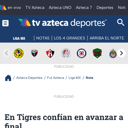
en vivo
TV Azteca
Azteca UNO
Azteca 7
Deportes
Notic
NOTAS
LOS 4 GRANDES
ARRIBA EL NORTE
PUBLICIDAD
Azteca Deportes
Fut Azteca
Liga MX
Nota
PUBLICIDAD
En Tigres confían en avanzar a
final