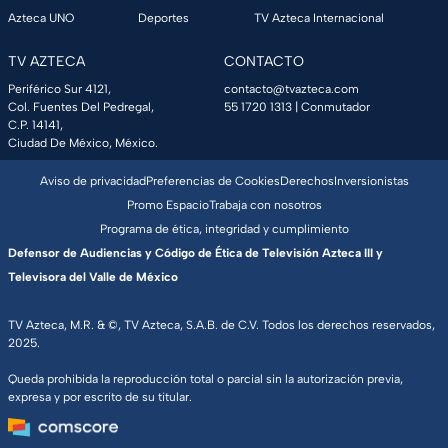
Azteca UNO
Deportes
TV Azteca Internacional
TV AZTECA
CONTACTO
Periférico Sur 4121,
contacto@tvazteca.com
Col. Fuentes Del Pedregal,
55 1720 1313
| Conmutador
C.P. 14141,
Ciudad De México, México.
Aviso de privacidad
Preferencias de Cookies
Derechos
Inversionistas
Promo Espacio
Trabaja con nosotros
Programa de ética, integridad y cumplimiento
Defensor de Audiencias y Código de Ética de Televisión Azteca III y
Televisora del Valle de México
TV Azteca, M.R. & ©, TV Azteca, S.A.B. de C.V. Todos los derechos reservados,
2025.
Queda prohibida la reproducción total o parcial sin la autorización previa,
expresa y por escrito de su titular.