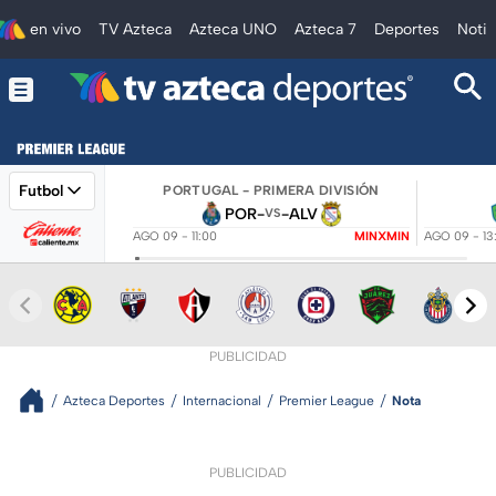
en vivo
TV Azteca
Azteca UNO
Azteca 7
Deportes
Notic
Futbol
PORTUGAL - PRIMERA DIVISIÓN
POR
-
-
ALV
VS
AGO 09 - 11:00
MINXMIN
AGO 09 - 13
PUBLICIDAD
Azteca Deportes
Internacional
Premier League
Nota
PUBLICIDAD