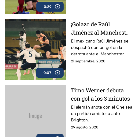
polémica que ha originado el
0:29
defensa holandés.
¡Golazo de Raúl
Jiménez al Manchester
City, en VIDEO!
El mexicano Raúl Jiménez se
despachó con un gol en la
derrota ante el Manchester
City de este lunes.
21 septiembre, 2020
0:07
Timo Werner debuta
con gol a los 3 minutos
El alemán anota con el Chelsea
en partido amistoso ante
Brighton.
29 agosto, 2020