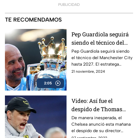
PUBLICIDAD
TE RECOMENDAMOS
Pep Guardiola seguirá
siendo el técnico del
Manchester City
Pep Guardiola seguirá siendo
el técnico del Manchester City
hasta 2027. El estratega
español se ha consolidado
21 noviembre, 2024
como un histórico del cuadro
2:05
citizen.
Video: Así fue el
despido de Thomas
Tuchel del Chelsea
De manera inesperada, el
Chelsea anunció esta mañana
el despido de su director
técnico, el alemán Thomas