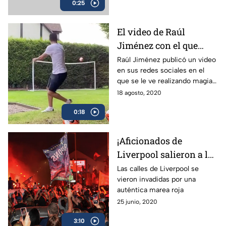
0:25
El video de Raúl
Jiménez con el que
convence a la Juventus
Raúl Jiménez publicó un video
en sus redes sociales en el
y Cristiano Ronaldo
que se le ve realizando magia y
anotando un golazo.
18 agosto, 2020
0:18
¡Aficionados de
Liverpool salieron a las
calles a celebrar el
Las calles de Liverpool se
vieron invadidas por una
título de Premier
auténtica marea roja
League!
25 junio, 2020
3:10