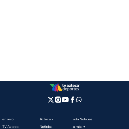
en vivo
Azteca 7
adn Noticias
TV Azteca
Noticias
a más +