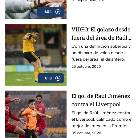
07 septiembre, 2022
Tuchel, después de caer ante
1:04
el Dinamo Zagreb
VIDEO: El golazo desde
fuera del área de Raúl
Jiménez en Premier
Con una definición soberbia y
un disparo de volea desde
League ante el
fuera del área, el delantero
Newcastle
mexicano Raúl Jiménez firmó
25 octubre, 2020
un golazo en el partido del
0:13
Wolverhampton ante el
Newcastle en la Premier
League.
El gol de Raúl Jiménez
contra el Liverpool
¡Para que van Dijk lo
El gol de Raúl Jiménez contra
el Liverpool, calificado como el
tenga bien presente!
mejor del mes en la Premier
League, lo recordamos por la
05 octubre, 2020