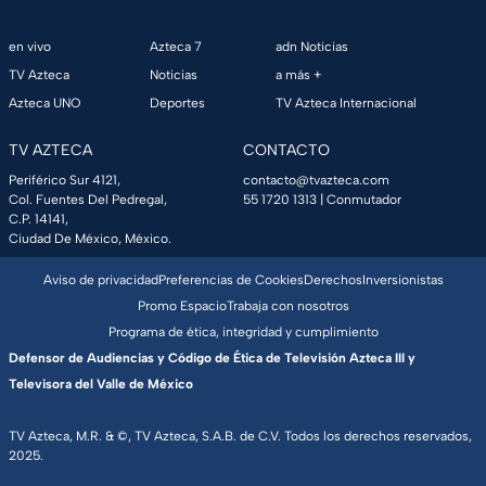
en vivo
Azteca 7
adn Noticias
TV Azteca
Noticias
a más +
Azteca UNO
Deportes
TV Azteca Internacional
TV AZTECA
CONTACTO
Periférico Sur 4121,
contacto@tvazteca.com
Col. Fuentes Del Pedregal,
55 1720 1313
| Conmutador
C.P. 14141,
Ciudad De México, México.
Aviso de privacidad
Preferencias de Cookies
Derechos
Inversionistas
Promo Espacio
Trabaja con nosotros
Programa de ética, integridad y cumplimiento
Defensor de Audiencias y Código de Ética de Televisión Azteca III y
Televisora del Valle de México
TV Azteca, M.R. & ©, TV Azteca, S.A.B. de C.V. Todos los derechos reservados,
2025.