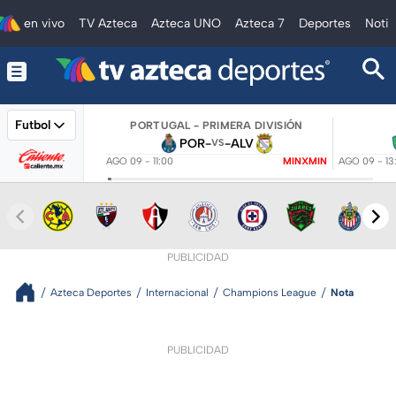
en vivo
TV Azteca
Azteca UNO
Azteca 7
Deportes
Notic
Futbol
PORTUGAL - PRIMERA DIVISIÓN
POR
-
-
ALV
VS
AGO 09 - 11:00
MINXMIN
AGO 09 - 13
PUBLICIDAD
Azteca Deportes
Internacional
Champions League
Nota
PUBLICIDAD