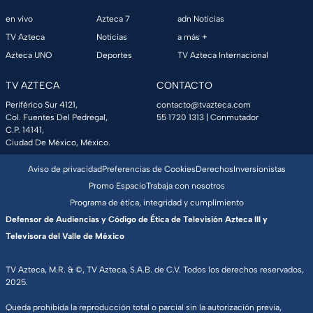
en vivo
Azteca 7
adn Noticias
TV Azteca
Noticias
a más +
Azteca UNO
Deportes
TV Azteca Internacional
TV AZTECA
CONTACTO
Periférico Sur 4121,
contacto@tvazteca.com
Col. Fuentes Del Pedregal,
55 1720 1313
| Conmutador
C.P. 14141,
Ciudad De México, México.
Aviso de privacidad
Preferencias de Cookies
Derechos
Inversionistas
Promo Espacio
Trabaja con nosotros
Programa de ética, integridad y cumplimiento
Defensor de Audiencias y Código de Ética de Televisión Azteca III y
Televisora del Valle de México
TV Azteca, M.R. & ©, TV Azteca, S.A.B. de C.V. Todos los derechos reservados,
2025.
Queda prohibida la reproducción total o parcial sin la autorización previa,