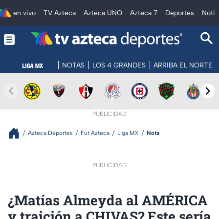
en vivo
TV Azteca
Azteca UNO
Azteca 7
Deportes
Notic
NOTAS
LOS 4 GRANDES
ARRIBA EL NORTE
PUBLICIDAD
Azteca Deportes
Fut Azteca
Liga MX
Nota
PUBLICIDAD
¿Matías Almeyda al AMÉRICA
y traición a CHIVAS? Este sería