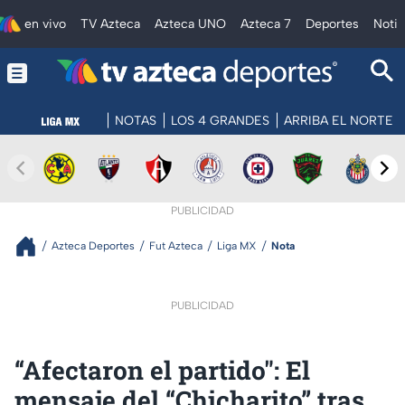
en vivo
TV Azteca
Azteca UNO
Azteca 7
Deportes
Notic
NOTAS
LOS 4 GRANDES
ARRIBA EL NORTE
PUBLICIDAD
Azteca Deportes
Fut Azteca
Liga MX
Nota
PUBLICIDAD
“Afectaron el partido": El
mensaje del “Chicharito” tras