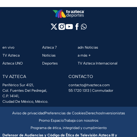
en vivo
Azteca 7
adn Noticias
TV Azteca
Noticias
a más +
Azteca UNO
Deportes
TV Azteca Internacional
TV AZTECA
CONTACTO
Periférico Sur 4121,
contacto@tvazteca.com
Col. Fuentes Del Pedregal,
55 1720 1313
| Conmutador
C.P. 14141,
Ciudad De México, México.
Aviso de privacidad
Preferencias de Cookies
Derechos
Inversionistas
Promo Espacio
Trabaja con nosotros
Programa de ética, integridad y cumplimiento
Defensor de Audiencias y Código de Ética de Televisión Azteca III y