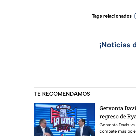
Tags relacionados
¡Noticias 
TE RECOMENDAMOS
Gervonta Davis
regreso de Rya
Lona
Gervonta Davis vs 
combate más polém