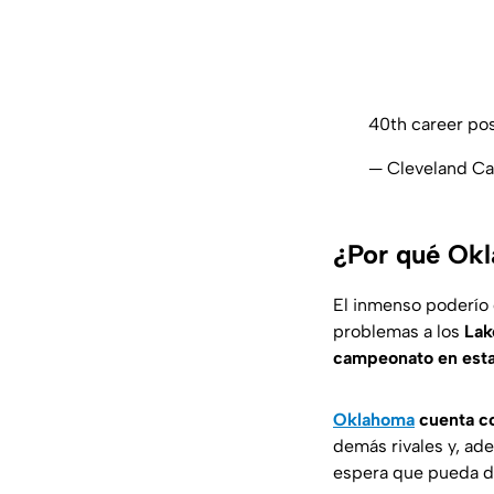
40th career po
— Cleveland Ca
¿Por qué Okl
El inmenso poderío
problemas a los
Lak
campeonato en esta
Oklahoma
cuenta co
demás rivales y, ade
espera que pueda dis