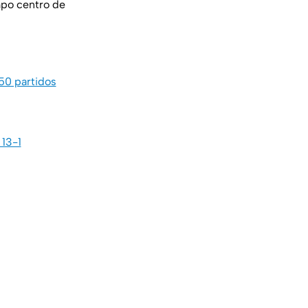
mpo centro de
150 partidos
 13-1