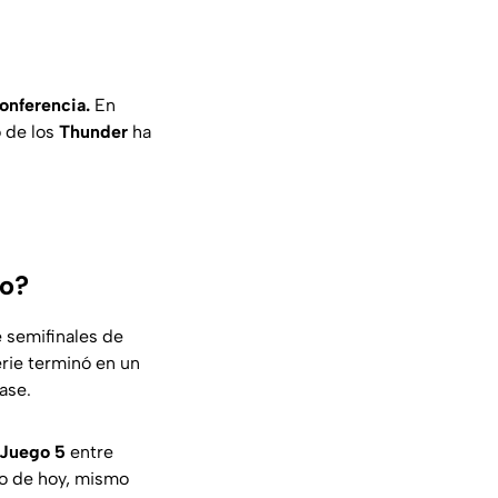
Conferencia.
En
o de los
Thunder
ha
yo?
 semifinales de
erie terminó en un
ase.
l Juego 5
entre
go de hoy, mismo