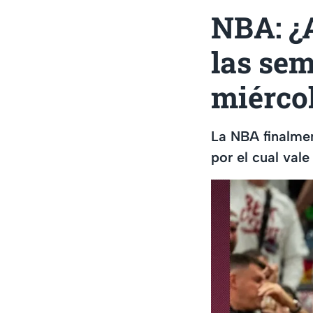
NBA: ¿
las se
miérco
La NBA finalme
por el cual val