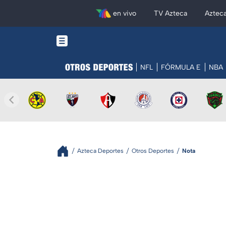
en vivo
TV Azteca
Aztec
NFL
FÓRMULA E
NBA
Azteca Deportes
Otros Deportes
Nota