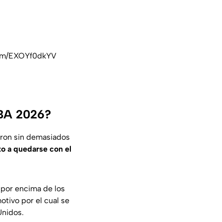
com/EXOYf0dkYV
NBA 2026?
aron sin demasiados
o a quedarse con el
 por encima de los
otivo por el cual se
Unidos.