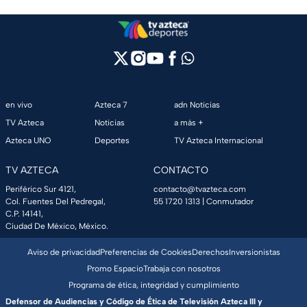
en vivo
Azteca 7
adn Noticias
TV Azteca
Noticias
a más +
Azteca UNO
Deportes
TV Azteca Internacional
TV AZTECA
CONTACTO
Periférico Sur 4121,
contacto@tvazteca.com
Col. Fuentes Del Pedregal,
55 1720 1313
| Conmutador
C.P. 14141,
Ciudad De México, México.
Aviso de privacidad
Preferencias de Cookies
Derechos
Inversionistas
Promo Espacio
Trabaja con nosotros
Programa de ética, integridad y cumplimiento
Defensor de Audiencias y Código de Ética de Televisión Azteca III y