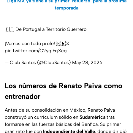
Liga MX ya tiene a su primer ‘refuerzo’ para la próxima
temporada
🇵🇹 De Portugal a Territorio Guerrero.
¡Vamos con todo profe! 🇳🇬⚔️
pic.twitter.com/C2yqIFqXcg
— Club Santos (@ClubSantos)
May 28, 2026
Los números de Renato Paiva como
entrenador
Antes de su consolidación en México, Renato Paiva
construyó un currículum sólido en
Sudamérica
tras
formarse en las fuerzas básicas del Benfica. Su primer
gran reto fue con
Independiente del Valle
, donde dirigió