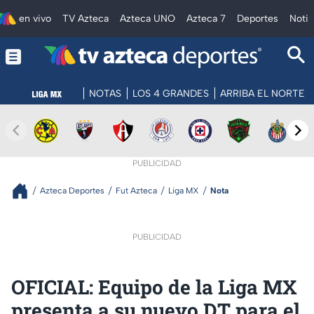
en vivo
TV Azteca
Azteca UNO
Azteca 7
Deportes
Notic
NOTAS
LOS 4 GRANDES
ARRIBA EL NORTE
PUBLICIDAD
Azteca Deportes
Fut Azteca
Liga MX
Nota
PUBLICIDAD
OFICIAL: Equipo de la Liga MX
presenta a su nuevo DT para el