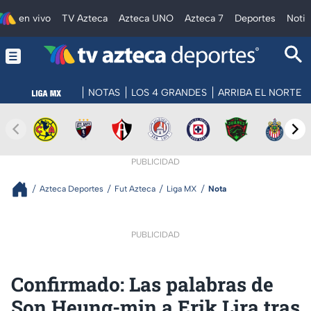
en vivo
TV Azteca
Azteca UNO
Azteca 7
Deportes
Notic
NOTAS
LOS 4 GRANDES
ARRIBA EL NORTE
PUBLICIDAD
Azteca Deportes
Fut Azteca
Liga MX
Nota
PUBLICIDAD
Confirmado: Las palabras de
Son Heung-min a Erik Lira tras