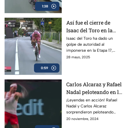
mexicano, Isaac del Toro, se
1:38
llevó el triunfo
Así fue el cierre de
Isaac del Toro en la
Etapa 17 del Giro de
Isaac del Toro ha dado un
golpe de autoridad al
Italia
imponerse en la Etapa 17,
consolidándose como líder de
28 mayo, 2025
la competencia y reforzando
0:59
su dominio con la maglia rosa.
Carlos Alcaraz y Rafael
Nadal peloteando en la
Copa Davis
¡Leyendas en acción! Rafael
Nadal y Carlos Alcaraz
sorprendieron peloteando
juntos en la Copa Davis
20 noviembre, 2024