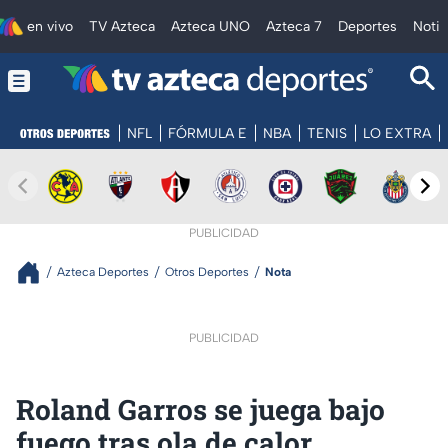
en vivo
TV Azteca
Azteca UNO
Azteca 7
Deportes
Notic
NFL
FÓRMULA E
NBA
TENIS
LO EXTRA
PUBLICIDAD
Azteca Deportes
Otros Deportes
Nota
PUBLICIDAD
Roland Garros se juega bajo
fuego tras ola de calor