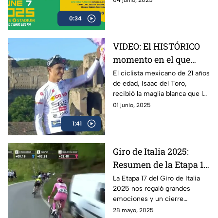
04 junio, 2025
Deportes el encuentro entre
0:34
Ronaldinho y Roberto Carlos
VIDEO: El HISTÓRICO
momento en el que
Isaac del Toro recibe la
El ciclista mexicano de 21 años
de edad, Isaac del Toro,
Maglia Blanca en el
recibió la maglia blanca que lo
Giro de Italia 2025
acredita como el mejor menor
01 junio, 2025
de 25 años en el Giro de Italia
1:41
2025
Giro de Italia 2025:
Resumen de la Etapa 17
y el triunfo de Isaac del
La Etapa 17 del Giro de Italia
2025 nos regaló grandes
Toro
emociones y un cierre
espectacular, en donde el líder
28 mayo, 2025