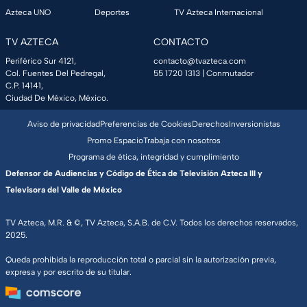
Azteca UNO
Deportes
TV Azteca Internacional
TV AZTECA
CONTACTO
Periférico Sur 4121,
contacto@tvazteca.com
Col. Fuentes Del Pedregal,
55 1720 1313
| Conmutador
C.P. 14141,
Ciudad De México, México.
Aviso de privacidad
Preferencias de Cookies
Derechos
Inversionistas
Promo Espacio
Trabaja con nosotros
Programa de ética, integridad y cumplimiento
Defensor de Audiencias y Código de Ética de Televisión Azteca III y
Televisora del Valle de México
TV Azteca, M.R. & ©, TV Azteca, S.A.B. de C.V. Todos los derechos reservados,
2025.
Queda prohibida la reproducción total o parcial sin la autorización previa,
expresa y por escrito de su titular.