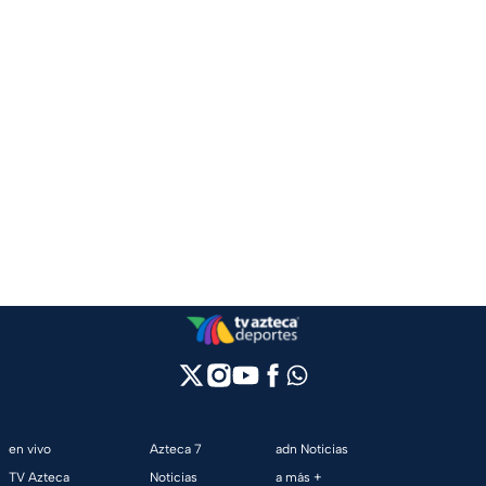
en vivo
Azteca 7
adn Noticias
TV Azteca
Noticias
a más +