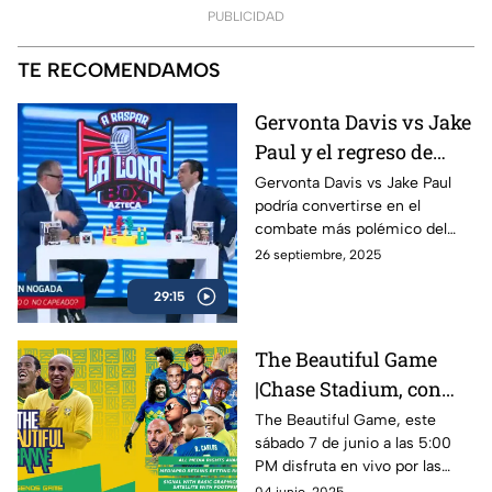
PUBLICIDAD
TE RECOMENDAMOS
Gervonta Davis vs Jake
Paul y el regreso de
Ryan García | A Raspar
Gervonta Davis vs Jake Paul
podría convertirse en el
La Lona
combate más polémico del
año, mientras Ryan García
26 septiembre, 2025
anuncia su regreso al ring con
29:15
sed de revancha.
The Beautiful Game
|Chase Stadium, con
Ronaldinho y Roberto
The Beautiful Game, este
sábado 7 de junio a las 5:00
Carlos | 7 de junio a las
PM disfruta en vivo por las
5:00 PM
plataformas de Azteca