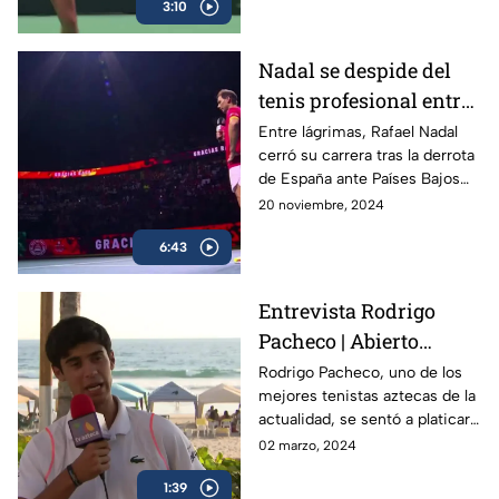
3:10
Nadal se despide del
tenis profesional entre
lágrimas
Entre lágrimas, Rafael Nadal
cerró su carrera tras la derrota
de España ante Países Bajos
en la Copa Davis, dejando un
20 noviembre, 2024
legado de 22 Grand Slams en
6:43
más de dos décadas.
Entrevista Rodrigo
Pacheco | Abierto
Mexicano de Tenis
Rodrigo Pacheco, uno de los
mejores tenistas aztecas de la
actualidad, se sentó a platicar
con TV Azteca previo al
02 marzo, 2024
Abierto Mexicano de Tenis en
1:39
Acapulco