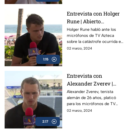
Entrevista con Holger
Rune | Abierto
Mexicano de Tenis
Holger Rune habló ante los
micrófonos de TV Azteca
sobre la catástrofe ocurrida en
Acapulco y como el Abierto
02 marzo, 2024
Mexicano de Open da
1:15
esperanza a la gente
Entrevista con
Alexander Zverev |
Abierto Mexicano de
Alexander Zverev, tenista
alemán de 26 años, platicó
Tenis
para los micrófonos de TV
Azteca Deportes durante su
02 marzo, 2024
participación en el Abierto
2:17
Mexicano de Tenis