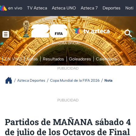
en vivo
TV Azteca
Azteca UNO
Azteca 7
Deportes
Notic
EN VIVO
Notas
Resultados
Goleadores
Calendario
PUBLICIDAD
Azteca Deportes
Copa Mundial de la FIFA 2026
Nota
PUBLICIDAD
Partidos de MAÑANA sábado 4
de julio de los Octavos de Final