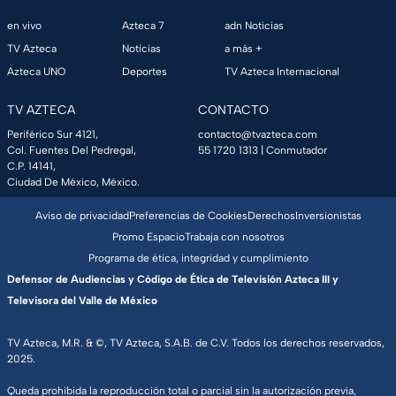
en vivo
Azteca 7
adn Noticias
TV Azteca
Noticias
a más +
Azteca UNO
Deportes
TV Azteca Internacional
TV AZTECA
CONTACTO
Periférico Sur 4121,
contacto@tvazteca.com
Col. Fuentes Del Pedregal,
55 1720 1313
| Conmutador
C.P. 14141,
Ciudad De México, México.
Aviso de privacidad
Preferencias de Cookies
Derechos
Inversionistas
Promo Espacio
Trabaja con nosotros
Programa de ética, integridad y cumplimiento
Defensor de Audiencias y Código de Ética de Televisión Azteca III y
Televisora del Valle de México
TV Azteca, M.R. & ©, TV Azteca, S.A.B. de C.V. Todos los derechos reservados,
2025.
Queda prohibida la reproducción total o parcial sin la autorización previa,