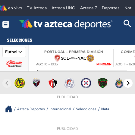
en vivo
TV Azteca
Azteca UNO
Azteca 7
Deportes
Notic
Futbol
PORTUGAL - PRIMERA DIVISIÓN
CONMEB
SCL
-
-
NAC
VS
AGO 10 - 13:15
MINXMIN
AGO 11 - 16:
PUBLICIDAD
Azteca Deportes
Internacional
Selecciones
Nota
PUBLICIDAD