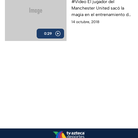
#Video El jugador del
Manchester United sacó la
magia en el entrenamiento de
la Selección de Francia
14 octubre, 2018
0:29