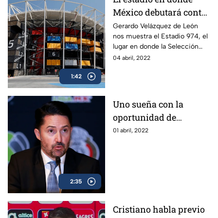
México debutará contra
Polonia en Qatar 2022
Gerardo Velázquez de León
nos muestra el Estadio 974, el
lugar en donde la Selección
Mexicana hará su debut en el
04 abril, 2022
Mundial Qatar 2022 contra
1:42
Polonia.
Uno sueña con la
oportunidad de
medirse a los mejores:
01 abril, 2022
Yon de Luisa
2:35
Cristiano habla previo