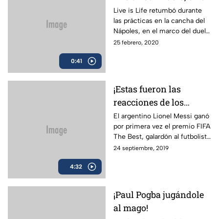
calentamiento de
Live is Life retumbó durante
las prácticas en la cancha del
Lionel Messi
Nápoles, en el marco del duelo
ante el Barcelona.
25 febrero, 2020
0:41
¡Estas fueron las
reacciones de los
nominados a The Best!
El argentino Lionel Messi ganó
por primera vez el premio FIFA
The Best, galardón al futbolista
más destacado del año. El
24 septiembre, 2019
crack blaugrana superó a Virgil
4:32
Van Dijk y Cristiano Ronaldo.
¡Paul Pogba jugándole
al mago!