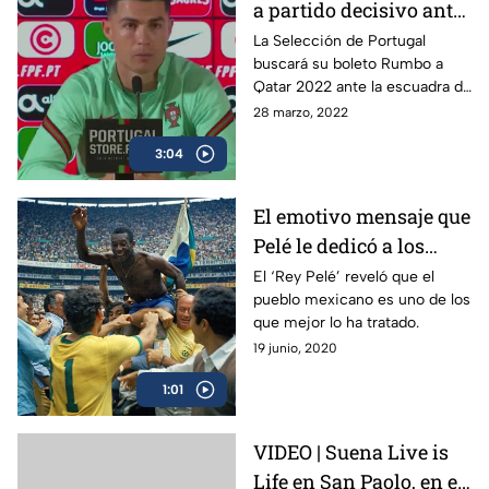
a partido decisivo ante
Macedonia del Norte
La Selección de Portugal
buscará su boleto Rumbo a
Qatar 2022 ante la escuadra de
Macedonia del Norte, misma
28 marzo, 2022
que eliminó a Italia.
3:04
El emotivo mensaje que
Pelé le dedicó a los
mexicanos
El ‘Rey Pelé’ reveló que el
pueblo mexicano es uno de los
que mejor lo ha tratado.
19 junio, 2020
1:01
VIDEO | Suena Live is
Life en San Paolo, en el