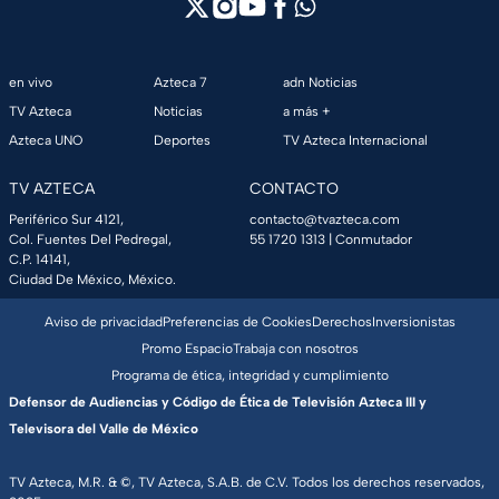
en vivo
Azteca 7
adn Noticias
TV Azteca
Noticias
a más +
Azteca UNO
Deportes
TV Azteca Internacional
TV AZTECA
CONTACTO
Periférico Sur 4121,
contacto@tvazteca.com
Col. Fuentes Del Pedregal,
55 1720 1313
| Conmutador
C.P. 14141,
Ciudad De México, México.
Aviso de privacidad
Preferencias de Cookies
Derechos
Inversionistas
Promo Espacio
Trabaja con nosotros
Programa de ética, integridad y cumplimiento
Defensor de Audiencias y Código de Ética de Televisión Azteca III y
Televisora del Valle de México
TV Azteca, M.R. & ©, TV Azteca, S.A.B. de C.V. Todos los derechos reservados,