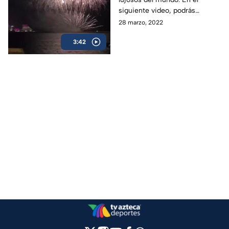
siguiente video, podrás
visualizar los lujos que hay en
28 marzo, 2022
el país de medio oriente.
3:42