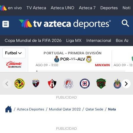
en vivo
TV Azteca
Azteca UNO
Azteca 7
Deportes
Notic
Copa Mundial de la FIFA 2026
Liga MX
Internacional
Box Azte
Futbol
PORTUGAL - PRIMERA DIVISIÓN
POR
-
-
ALV
VS
AGO 09 - 11:00
MINXMIN
AGO 09 - 13
PUBLICIDAD
Azteca Deportes
Mundial Qatar 2022
Qatar Sede
Nota
PUBLICIDAD