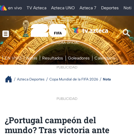
en vivo
TV Azteca
Azteca UNO
Azteca 7
Deportes
Notic
EN VIVO
Notas
Resultados
Goleadores
Calendario
PUBLICIDAD
Azteca Deportes
Copa Mundial de la FIFA 2026
Nota
PUBLICIDAD
¿Portugal campeón del
mundo? Tras victoria ante