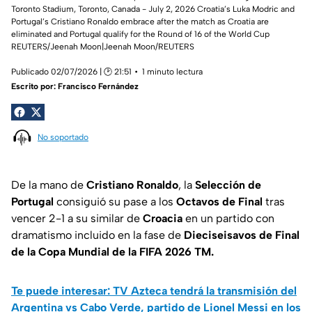
Toronto Stadium, Toronto, Canada - July 2, 2026 Croatia’s Luka Modric and
Portugal’s Cristiano Ronaldo embrace after the match as Croatia are
eliminated and Portugal qualify for the Round of 16 of the World Cup
REUTERS/Jeenah Moon|Jeenah Moon/REUTERS
Publicado 02/07/2026 | 🕑 21:51
1 minuto lectura
Escrito por:
Francisco Fernández
No soportado
De la mano de
Cristiano Ronaldo
, la
Selección de
Portugal
consiguió su pase a los
Octavos de Final
tras
vencer 2-1 a su similar de
Croacia
en un partido con
dramatismo incluido en la fase de
Dieciseisavos de Final
de la Copa Mundial de la FIFA 2026 TM.
Te puede interesar: TV Azteca tendrá la transmisión del
Argentina vs Cabo Verde, partido de Lionel Messi en los